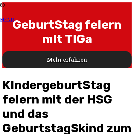
MENU
GeburtStag feIern
mIt TIGa
Mehr erfahren
KIndergeburtStag
feIern mit der HSG
und das
GeburtstagSkind zum