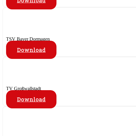
Download
TSV Bayer Dormagen
Download
TV Großwallstadt
Download