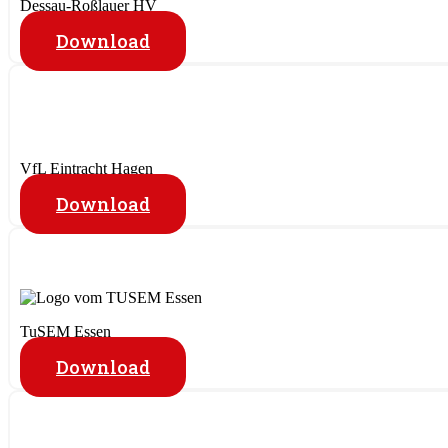
Dessau-Roßlauer HV
Download
VfL Eintracht Hagen
Download
TuSEM Essen
Download