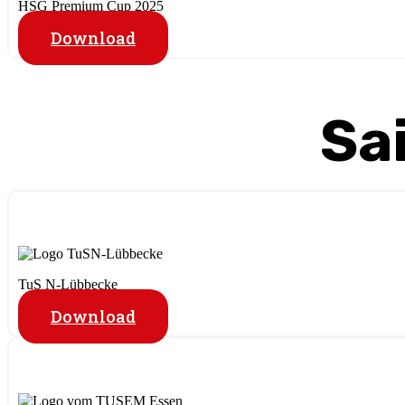
HSG Premium Cup 2025
Download
Sa
TuS N-Lübbecke
Download