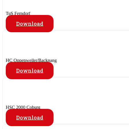
TuS Ferndorf
Download
HC Oppenweiler/Backnang
Download
HSC 2000 Coburg
Download