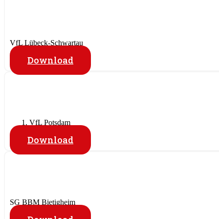
VfL Lübeck-Schwartau
Download
VfL Potsdam
Download
SG BBM Bietigheim