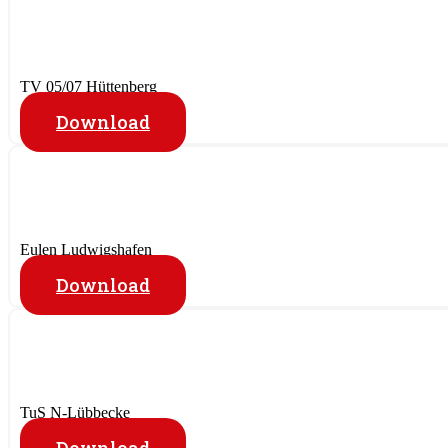
TV 05/07 Hüttenberg
Download
Eulen Ludwigshafen
Download
TuS N-Lübbecke