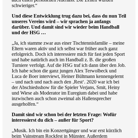
schwieriger.“
Und diese Entwicklung trug dazu bei, dass du nun Teil
unseres Vereins wird – wir sprachen ja anfangs
darüber. Und damit sind wir wieder beim Handball
und der HSG …
„Ja, ich stamme zwar aus einer Tischtennisfamilie – meine
Eltern waren aktiv und ich selbst war früher auch ganz
erfolgreich. Doch ich interessiere mich für fast jeden Sport
und habe natürlich auch im Handball z. B. die großen
Turniere verfolgt. Auf die HSG traf ich dann über den Job.
Ich habe schon die ganz jungen Alex Terwolbeck und
Luca de Boer interviewt, Heiner Bültmann kennengelernt
– und nach und nach auch den ‚Rest‘. 2020 war ich bei
der Abschiedsshow für die Spieler Verjans, Smit, Heiny
und Wiese als Moderator im Euregium dabei und habe
inzwischen auch schon zweimal als Hallensprecher
ausgeholfen.“
Damit sind wir schon bei der letzten Frage: Wofür
interessierst du dich – außer für Sport?
„Musik. Ich bin ein Konzertgänger und war erst kürzlich
beim Vainstream Rockfest in Münster. Außerdem