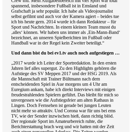
Crew toll. Mein Aufgabenbereich mit viel Sport war total
spannend, insbesondere Fußball ist in Emsland und
Grafschaft ja sehr populär. Ich habe als Videojournalist
selbst gefilmt und auch vor der Kamera agiert – beides tue
ich bis heute gern. 2014 wurde ich dann Redakteur – für
Sport und Nachrichten. In einem kleinen Team musst du
‚alles‘ können. Wir haben uns immer als ‚Ein-Mann-Band‘
bezeichnet, an unseren Spielberichten im Fußball oder
Handball war in der Regel kein Zweiter beteiligt.“
Und dann bist du bei ev1.tv auch noch aufgestiegen …
„2017 wurde ich Leiter der Sportredaktion. In den ersten
Jahren lief alles supergut. Zu den Highlights gehören die
Aufstiege des SV Meppen 2017 und der HSG 2019. Als
die Mannschaft mit Trainer Bültmann nach dem
entscheidenden Spiel in Aue morgens um 4 Uhr am
Euregium ankam, habe ich direkt Interviews mit einigen
freudestrahlenden Spielern geführt. Das bleibt für mich so
unvergessen wie die Aufstiegsfeier am alten Rathaus in
Lingen. Doch Fernsehen ist gerade bei jungen Leuten
nicht mehr so attraktiv. Und Corona war für uns bei ems
TV, wie der Sender inzwischen hieß, dann richtig blöd.
Der regionale Sport im Amateurbereich ruhte, die
Berichterstattung brach weg und wir hatten mit der Zeit
auch einen personellen Aderlass. Die Zeiten wurden