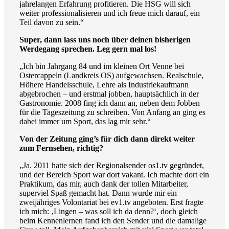
jahrelangen Erfahrung profitieren. Die HSG will sich
weiter professionalisieren und ich freue mich darauf, ein
Teil davon zu sein.“
Super, dann lass uns noch über deinen bisherigen
Werdegang sprechen. Leg gern mal los!
„Ich bin Jahrgang 84 und im kleinen Ort Venne bei
Ostercappeln (Landkreis OS) aufgewachsen. Realschule,
Höhere Handelsschule, Lehre als Industriekaufmann
abgebrochen – und erstmal jobben, hauptsächlich in der
Gastronomie. 2008 fing ich dann an, neben dem Jobben
für die Tageszeitung zu schreiben. Von Anfang an ging es
dabei immer um Sport, das lag mir sehr.“
Von der Zeitung ging’s für dich dann direkt weiter
zum Fernsehen, richtig?
„Ja. 2011 hatte sich der Regionalsender os1.tv gegründet,
und der Bereich Sport war dort vakant. Ich machte dort ein
Praktikum, das mir, auch dank der tollen Mitarbeiter,
superviel Spaß gemacht hat. Dann wurde mir ein
zweijähriges Volontariat bei ev1.tv angeboten. Erst fragte
ich mich: ‚Lingen – was soll ich da denn?‘, doch gleich
beim Kennenlernen fand ich den Sender und die damalige