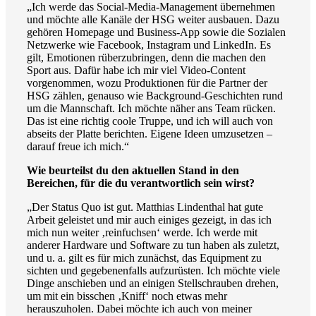
„Ich werde das Social-Media-Management übernehmen
und möchte alle Kanäle der HSG weiter ausbauen. Dazu
gehören Homepage und Business-App sowie die Sozialen
Netzwerke wie Facebook, Instagram und LinkedIn. Es
gilt, Emotionen rüberzubringen, denn die machen den
Sport aus. Dafür habe ich mir viel Video-Content
vorgenommen, wozu Produktionen für die Partner der
HSG zählen, genauso wie Background-Geschichten rund
um die Mannschaft. Ich möchte näher ans Team rücken.
Das ist eine richtig coole Truppe, und ich will auch von
abseits der Platte berichten. Eigene Ideen umzusetzen –
darauf freue ich mich.“
Wie beurteilst du den aktuellen Stand in den
Bereichen, für die du verantwortlich sein wirst?
„Der Status Quo ist gut. Matthias Lindenthal hat gute
Arbeit geleistet und mir auch einiges gezeigt, in das ich
mich nun weiter ‚reinfuchsen‘ werde. Ich werde mit
anderer Hardware und Software zu tun haben als zuletzt,
und u. a. gilt es für mich zunächst, das Equipment zu
sichten und gegebenenfalls aufzurüsten. Ich möchte viele
Dinge anschieben und an einigen Stellschrauben drehen,
um mit ein bisschen ‚Kniff‘ noch etwas mehr
herauszuholen. Dabei möchte ich auch von meiner