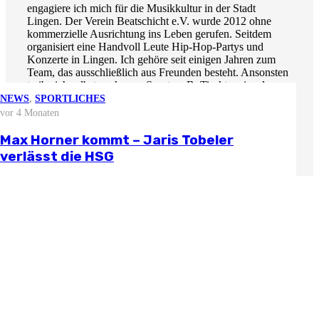
engagiere ich mich für die Musikkultur in der Stadt
Lingen. Der Verein Beatschicht e.V. wurde 2012 ohne
kommerzielle Ausrichtung ins Leben gerufen. Seitdem
organisiert eine Handvoll Leute Hip-Hop-Partys und
Konzerte in Lingen. Ich gehöre seit einigen Jahren zum
Team, das ausschließlich aus Freunden besteht. Ansonsten
treibe ich selbst auch gern Sport, z. B. Tischtennis oder
auch Tennis – allerdings schon länger nicht mehr im
NEWS
NEWS
NEWS
NEWS
,
SPORTLICHES
Verein, denn bei den Spielen am Wochenende habe ich ja
vor 3 Wochen
vor 2 Monaten
vor 3 Monaten
vor 4 Monaten
NEWS
immer gearbeitet.“
vor 4 Wochen
Stellungnahme zur aktuellen
Björn Zintel geht – Emiel Hoogland
Mathis Berger übernimmt Social Media
Max Horner kommt – Jaris Tobeler
Lieber Sören, wir heißen dich in der HSG-Familie herzlich
wirtschaftlichen Situation
Saisonvorbereitung 2026/27
kommt
und Öffentlichkeitsarbeit
verlässt die HSG
willkommen, sind mit allen Fans der Roten gespannt auf
den von dir produzierten „Content“ und freuen uns sehr
auf die Zusammenarbeit! (Interview: Bernd Liene)
Weitere News