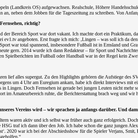
appeln (Landkreis OS) aufgewachsen. Realschule, Höhere Handelsschule
nn an, neben dem Jobben für die Tageszeitung zu schreiben. Von Anfang
Fernsehen, richtig?
d der Bereich Sport war dort vakant. Ich machte dort ein Praktikum, das
ei ev1.tv angeboten. Erst fragte ich mich: ‚Lingen – was soll ich da d
port war total spannend, insbesondere Fußball ist in Emsland und Grafsc
s heute gern. 2014 wurde ich dann Redakteur – für Sport und Nachrichte
 Spielberichten im Fußball oder Handball war in der Regel kein Zweite
ahren lief alles supergut. Zu den Highlights gehören die Aufstiege d
gens um 4 Uhr am Euregium ankam, habe ich direkt Interviews mit eini
s in Lingen. Doch Fernsehen ist gerade bei jungen Leuten nicht mehr s
ort im Amateurbereich ruhte, die Berichterstattung brach weg und wir h
 unseres Vereins wird – wir sprachen ja anfangs darüber. Und d
tern waren aktiv und ich selbst war früher auch ganz erfolgreich. Doch 
ie HSG traf ich dann über den Job. Ich habe schon die ganz jungen Al
‘. 2020 war ich bei der Abschiedsshow für die Spieler Verjans, Smit
sgeholfen.“