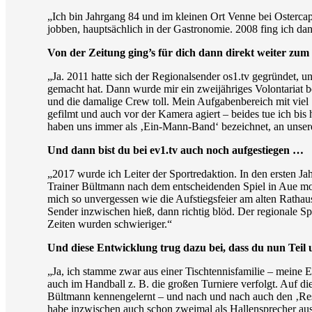
„Ich bin Jahrgang 84 und im kleinen Ort Venne bei Osterc
jobben, hauptsächlich in der Gastronomie. 2008 fing ich da
Von der Zeitung ging’s für dich dann direkt weiter zum 
„Ja. 2011 hatte sich der Regionalsender os1.tv gegründet, un
gemacht hat. Dann wurde mir ein zweijähriges Volontariat b
und die damalige Crew toll. Mein Aufgabenbereich mit viel S
gefilmt und auch vor der Kamera agiert – beides tue ich bi
haben uns immer als ‚Ein-Mann-Band‘ bezeichnet, an unseren
Und dann bist du bei ev1.tv auch noch aufgestiegen …
„2017 wurde ich Leiter der Sportredaktion. In den ersten J
Trainer Bültmann nach dem entscheidenden Spiel in Aue mor
mich so unvergessen wie die Aufstiegsfeier am alten Rathau
Sender inzwischen hieß, dann richtig blöd. Der regionale Sp
Zeiten wurden schwieriger.“
Und diese Entwicklung trug dazu bei, dass du nun Teil
„Ja, ich stamme zwar aus einer Tischtennisfamilie – meine El
auch im Handball z. B. die großen Turniere verfolgt. Auf d
Bültmann kennengelernt – und nach und nach auch den ‚Rest
habe inzwischen auch schon zweimal als Hallensprecher au