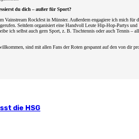
ssierst du dich – außer für Sport?
im Vainstream Rockfest in Münster. Außerdem engagiere ich mich für di
erufen. Seitdem organisiert eine Handvoll Leute Hip-Hop-Partys und K
ibe ich selbst auch gern Sport, z. B. Tischtennis oder auch Tennis – a
willkommen, sind mit allen Fans der Roten gespannt auf den von dir pro
lichen Situation
mmt
und Öffentlichkeitsarbeit
ässt die HSG