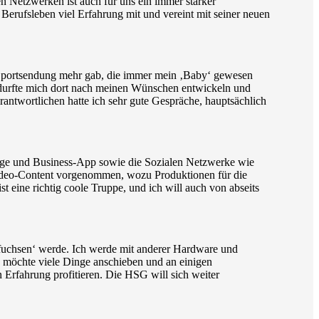
en Netzwerken ist auch für uns ein immer stärker
Berufsleben viel Erfahrung mit und vereint mit seiner neuen
ine Sportsendung mehr gab, die immer mein ‚Baby‘ gewesen
, durfte mich dort nach meinen Wünschen entwickeln und
antwortlichen hatte ich sehr gute Gespräche, hauptsächlich
e und Business-App sowie die Sozialen Netzwerke wie
Video-Content vorgenommen, wozu Produktionen für die
eine richtig coole Truppe, und ich will auch von abseits
einfuchsen‘ werde. Ich werde mit anderer Hardware und
ch möchte viele Dinge anschieben und an einigen
 Erfahrung profitieren. Die HSG will sich weiter