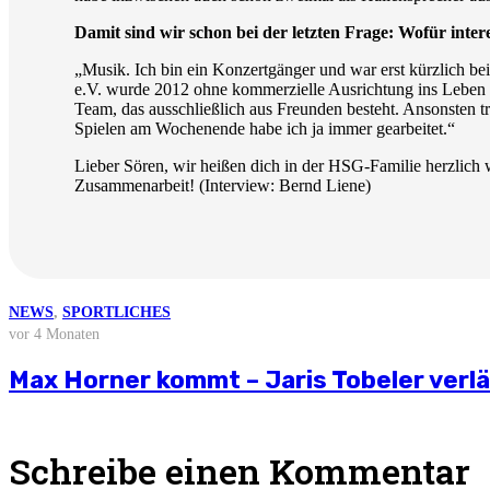
Damit sind wir schon bei der letzten Frage: Wofür intere
„Musik. Ich bin ein Konzertgänger und war erst kürzlich be
e.V. wurde 2012 ohne kommerzielle Ausrichtung ins Leben g
Team, das ausschließlich aus Freunden besteht. Ansonsten tre
Spielen am Wochenende habe ich ja immer gearbeitet.“
Lieber Sören, wir heißen dich in der HSG-Familie herzlich 
Zusammenarbeit! (Interview: Bernd Liene)
NEWS
NEWS
NEWS
NEWS
NEWS
,
SPORTLICHES
vor 3 Wochen
vor 4 Wochen
vor 2 Monaten
vor 3 Monaten
vor 4 Monaten
Weitere News
Stellungnahme zur aktuellen wirtschaft
Saisonvorbereitung 2026/27
Björn Zintel geht – Emiel Hoogland ko
Mathis Berger übernimmt Social Media 
Max Horner kommt – Jaris Tobeler verl
Schreibe einen Kommentar