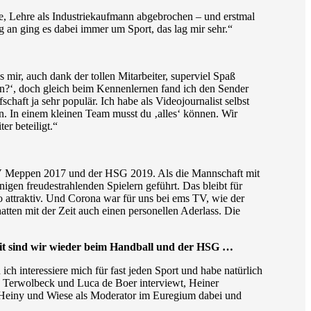
, Lehre als Industriekaufmann abgebrochen – und erstmal
 an ging es dabei immer um Sport, das lag mir sehr.“
 mir, auch dank der tollen Mitarbeiter, superviel Spaß
enn?‘, doch gleich beim Kennenlernen fand ich den Sender
haft ja sehr populär. Ich habe als Videojournalist selbst
n. In einem kleinen Team musst du ‚alles‘ können. Wir
r beteiligt.“
es SV Meppen 2017 und der HSG 2019. Als die Mannschaft mit
gen freudestrahlenden Spielern geführt. Das bleibt für
o attraktiv. Und Corona war für uns bei ems TV, wie der
atten mit der Zeit auch einen personellen Aderlass. Die
amit sind wir wieder beim Handball und der HSG …
ich interessiere mich für fast jeden Sport und habe natürlich
ex Terwolbeck und Luca de Boer interviewt, Heiner
, Heiny und Wiese als Moderator im Euregium dabei und