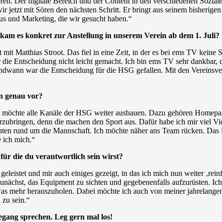
ieren. Der digitale Bereich und der Content in den verschiedenen Sozial
etzt mit Sören den nächsten Schritt. Er bringt aus seinem bisherigen 
mus und Marketing, die wir gesucht haben.“
e kam es konkret zur Anstellung in unserem Verein ab dem 1. Juli?
t mit Matthias Stroot. Das fiel in eine Zeit, in der es bei ems TV ke
ir die Entscheidung nicht leicht gemacht. Ich bin ems TV sehr dankbar
ndwann war die Entscheidung für die HSG gefallen. Mit den Vereinsver
n genau vor?
möchte alle Kanäle der HSG weiter ausbauen. Dazu gehören Homepag
erzubringen, denn die machen den Sport aus. Dafür habe ich mir viel 
n rund um die Mannschaft. Ich möchte näher ans Team rücken. Das ist 
e ich mich.“
für die du verantwortlich sein wirst?
t geleistet und mir auch einiges gezeigt, in das ich mich nun weiter ‚r
ch zunächst, das Equipment zu sichten und gegebenenfalls aufzurüsten. I
was mehr herauszuholen. Dabei möchte ich auch von meiner jahrelangen
 zu sein.“
egang sprechen. Leg gern mal los!