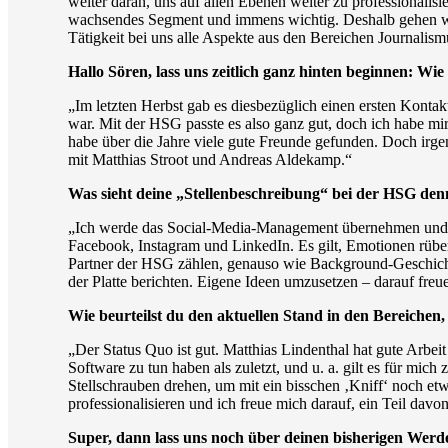
weiter daran, uns auf allen Ebenen weiter zu professionalis
wachsendes Segment und immens wichtig. Deshalb gehen wir j
Tätigkeit bei uns alle Aspekte aus den Bereichen Journalis
Hallo Sören, lass uns zeitlich ganz hinten beginnen: Wi
„Im letzten Herbst gab es diesbezüglich einen ersten Kontak
war. Mit der HSG passte es also ganz gut, doch ich habe m
habe über die Jahre viele gute Freunde gefunden. Doch irge
mit Matthias Stroot und Andreas Aldekamp.“
Was sieht deine „Stellenbeschreibung“ bei der HSG den
„Ich werde das Social-Media-Management übernehmen und 
Facebook, Instagram und LinkedIn. Es gilt, Emotionen rüb
Partner der HSG zählen, genauso wie Background-Geschichte
der Platte berichten. Eigene Ideen umzusetzen – darauf freu
Wie beurteilst du den aktuellen Stand in den Bereichen, 
„Der Status Quo ist gut. Matthias Lindenthal hat gute Arbei
Software zu tun haben als zuletzt, und u. a. gilt es für mi
Stellschrauben drehen, um mit ein bisschen ‚Kniff‘ noch et
professionalisieren und ich freue mich darauf, ein Teil davon
Super, dann lass uns noch über deinen bisherigen Werd