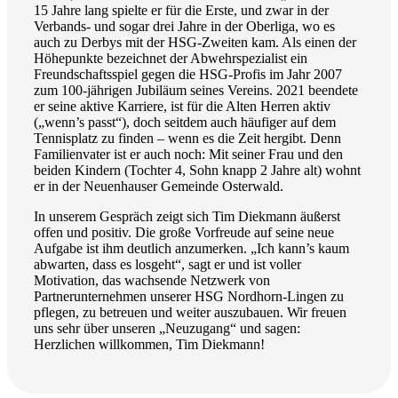
15 Jahre lang spielte er für die Erste, und zwar in der
Verbands- und sogar drei Jahre in der Oberliga, wo es
auch zu Derbys mit der HSG-Zweiten kam. Als einen der
Höhepunkte bezeichnet der Abwehrspezialist ein
Freundschaftsspiel gegen die HSG-Profis im Jahr 2007
zum 100-jährigen Jubiläum seines Vereins. 2021 beendete
er seine aktive Karriere, ist für die Alten Herren aktiv
(„wenn’s passt“), doch seitdem auch häufiger auf dem
Tennisplatz zu finden – wenn es die Zeit hergibt. Denn
Familienvater ist er auch noch: Mit seiner Frau und den
beiden Kindern (Tochter 4, Sohn knapp 2 Jahre alt) wohnt
er in der Neuenhauser Gemeinde Osterwald.
In unserem Gespräch zeigt sich Tim Diekmann äußerst
offen und positiv. Die große Vorfreude auf seine neue
Aufgabe ist ihm deutlich anzumerken. „Ich kann’s kaum
abwarten, dass es losgeht“, sagt er und ist voller
Motivation, das wachsende Netzwerk von
Partnerunternehmen unserer HSG Nordhorn-Lingen zu
pflegen, zu betreuen und weiter auszubauen. Wir freuen
uns sehr über unseren „Neuzugang“ und sagen:
Herzlichen willkommen, Tim Diekmann!