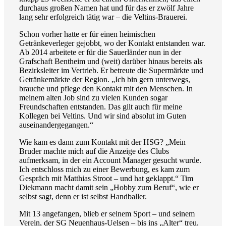
durchaus großen Namen hat und für das er zwölf Jahre
lang sehr erfolgreich tätig war – die Veltins-Brauerei.
Schon vorher hatte er für einen heimischen
Getränkeverleger gejobbt, wo der Kontakt entstanden war.
Ab 2014 arbeitete er für die Sauerländer nun in der
Grafschaft Bentheim und (weit) darüber hinaus bereits als
Bezirksleiter im Vertrieb. Er betreute die Supermärkte und
Getränkemärkte der Region. „Ich bin gern unterwegs,
brauche und pflege den Kontakt mit den Menschen. In
meinem alten Job sind zu vielen Kunden sogar
Freundschaften entstanden. Das gilt auch für meine
Kollegen bei Veltins. Und wir sind absolut im Guten
auseinandergegangen.“
Wie kam es dann zum Kontakt mit der HSG? „Mein
Bruder machte mich auf die Anzeige des Clubs
aufmerksam, in der ein Account Manager gesucht wurde.
Ich entschloss mich zu einer Bewerbung, es kam zum
Gespräch mit Matthias Stroot – und hat geklappt.“ Tim
Diekmann macht damit sein „Hobby zum Beruf“, wie er
selbst sagt, denn er ist selbst Handballer.
Mit 13 angefangen, blieb er seinem Sport – und seinem
Verein, der SG Neuenhaus-Uelsen – bis ins „Alter“ treu.