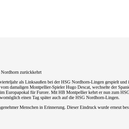
 Nordhorn zurückkehrt
ierteljahr als Linksaußen bei der HSG Nordhorn-Lingen gespielt und is
 vom damaligen Montpellier-Spieler Hugo Descat, wechselte der Spani
e im Europapokal für Furore. Mit HB Montpellier kehrt er nun zum HSG 
d womöglich einen Tag später auch auf die HSG Nordhorn-Lingen.
angenehmer Menschen in Erinnerung. Dieser Eindruck wurde erneut bestä