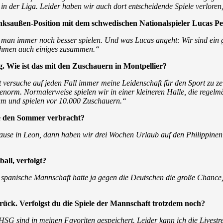
z in der Liga. Leider haben wir auch dort entscheidende Spiele verlor
inksaußen-Position mit dem schwedischen Nationalspieler Lucas Pe
nn man immer noch besser spielen. Und was Lucas angeht: Wir sind ein
nehmen auch einiges zusammen.“
. Wie ist das mit den Zuschauern in Montpellier?
st versuche auf jeden Fall immer meine Leidenschaft für den Sport zu 
norm. Normalerweise spielen wir in einer kleineren Halle, die regelmä
 um und spielen vor 10.000 Zuschauern.“
e den Sommer verbracht?
ause in Leon, dann haben wir drei Wochen Urlaub auf den Philippinen 
all, verfolgt?
ie spanische Mannschaft hatte ja gegen die Deutschen die große Chance,
urück. Verfolgst du die Spiele der Mannschaft trotzdem noch?
r HSG sind in meinen Favoriten gespeichert. Leider kann ich die Livest