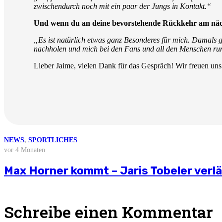
zwischendurch noch mit ein paar der Jungs in Kontakt.“
Und wenn du an deine bevorstehende Rückkehr am näch
„Es ist natürlich etwas ganz Besonderes für mich. Damals gi
nachholen und mich bei den Fans und all den Menschen ru
Lieber Jaime, vielen Dank für das Gespräch! Wir freuen u
NEWS
NEWS
NEWS
NEWS
NEWS
,
SPORTLICHES
vor 3 Wochen
vor 1 Monat
vor 2 Monaten
vor 3 Monaten
vor 4 Monaten
Weitere News
Stellungnahme zur aktuellen wirtschaft
Saisonvorbereitung 2026/27
Björn Zintel geht – Emiel Hoogland ko
Mathis Berger übernimmt Social Media 
Max Horner kommt – Jaris Tobeler verl
Schreibe einen Kommentar