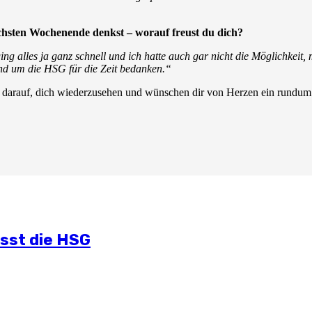
sten Wochenende denkst – worauf freust du dich?
ng alles ja ganz schnell und ich hatte auch gar nicht die Möglichkeit,
nd um die HSG für die Zeit bedanken.“
ns darauf, dich wiederzusehen und wünschen dir von Herzen ein rund
lichen Situation
mmt
und Öffentlichkeitsarbeit
ässt die HSG