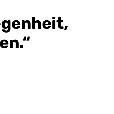
egenheit,
en.“