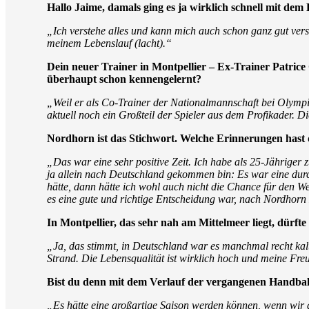
Hallo Jaime, damals ging es ja wirklich schnell mit dem
„Ich verstehe alles und kann mich auch schon ganz gut verst
meinem Lebenslauf (lacht).“
Dein neuer Trainer in Montpellier – Ex-Trainer Patrice
überhaupt schon kennengelernt?
„Weil er als Co-Trainer der Nationalmannschaft bei Olympia w
aktuell noch ein Großteil der Spieler aus dem Profikader
Nordhorn ist das Stichwort. Welche Erinnerungen hast 
„Das war eine sehr positive Zeit. Ich habe als 25-Jährige
ja allein nach Deutschland gekommen bin: Es war eine durc
hätte, dann hätte ich wohl auch nicht die Chance für den 
es eine gute und richtige Entscheidung war, nach Nordhor
In Montpellier, das sehr nah am Mittelmeer liegt, dürfte
„Ja, das stimmt, in Deutschland war es manchmal recht kal
Strand. Die Lebensqualität ist wirklich hoch und meine Fre
Bist du denn mit dem Verlauf der vergangenen Handball
„Es hätte eine großartige Saison werden können, wenn wir