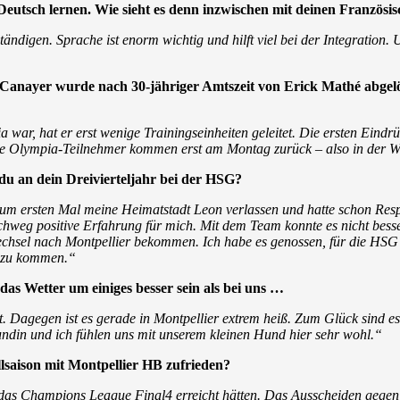
 Deutsch lernen. Wie sieht es denn inzwischen mit deinen Französi
ändigen. Sprache ist enorm wichtig und hilft viel bei der Integration.
 Canayer wurde nach 30-jähriger Amtszeit von Erick Mathé abgelöst
ar, hat er erst wenige Trainingseinheiten geleitet. Die ersten Eindrück
. Die Olympia-Teilnehmer kommen erst am Montag zurück – also in der 
du an dein Dreivierteljahr bei der HSG?
r zum ersten Mal meine Heimatstadt Leon verlassen und hatte schon Re
hweg positive Erfahrung für mich. Mit dem Team konnte es nicht besse
Wechsel nach Montpellier bekommen. Ich habe es genossen, für die HSG 
n zu kommen.“
 das Wetter um einiges besser sein als bei uns …
t. Dagegen ist es gerade in Montpellier extrem heiß. Zum Glück sind e
undin und ich fühlen uns mit unserem kleinen Hund hier sehr wohl.“
saison mit Montpellier HB zufrieden?
 das Champions League Final4 erreicht hätten. Das Ausscheiden gegen