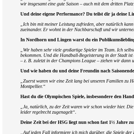
wir insgesamt eine gute Saison – auch mit dem dritten Plat
Und deine eigene Performance? Du teilst dir ja deine L
„Ich bin mit meiner Leistung zufrieden, aber natürlich ka
zueinander. Er wohnt in der Nachbarschaft und wir unter
In Nordhorn und Lingen warst du ein Publikumsliebling
„Wir haben sehr viele großartige Spieler im Team. Ich selb
bekommen. Und die Handball-Begeisterung in der Stadt ist e
– z. B. zuletzt in der Champions League – ziehen wir dann
Und wie haben du und deine Freundin nach Saisonend
„Zuerst waren wir eine Zeit lang bei unseren Familien zu H
Montpellier.“
Hast du die Olympischen Spiele, insbesondere den Handb
„Ja, natürlich, zu der Zeit waren wir schon wieder hier. D
leider regelrecht zugenagelt“.
Deine Zeit bei der HSG liegt nun schon fast 1½ Jahre z
„Auf jeden Fall informiere ich mich darüber, die Spiele de