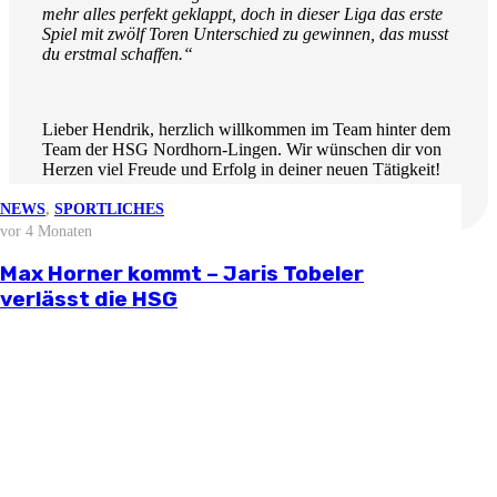
mehr alles perfekt geklappt, doch in dieser Liga das erste
Spiel mit zwölf Toren Unterschied zu gewinnen, das musst
du erstmal schaffen.“
Lieber Hendrik, herzlich willkommen im Team hinter dem
Team der HSG Nordhorn-Lingen. Wir wünschen dir von
Herzen viel Freude und Erfolg in deiner neuen Tätigkeit!
NEWS
NEWS
NEWS
NEWS
,
SPORTLICHES
vor 3 Wochen
vor 2 Monaten
vor 3 Monaten
vor 4 Monaten
NEWS
vor 4 Wochen
Stellungnahme zur aktuellen
Björn Zintel geht – Emiel Hoogland
Mathis Berger übernimmt Social Media
Max Horner kommt – Jaris Tobeler
Weitere News
wirtschaftlichen Situation
Saisonvorbereitung 2026/27
kommt
und Öffentlichkeitsarbeit
verlässt die HSG
Schreibe einen Kommentar
Deine E-Mail-Adresse wird nicht veröffentlicht.
Erforderliche