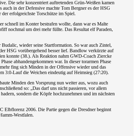
ive. Die sehr konzentriert auftretenden Grün-Weißen kamen
ls auch in der Defensive machte Tom Bergner es der HSG
der erfolgreichste Torschütze im Spiel.
 schnell im Konter bestrafen wollte, dann war es Malte
fiff nochmal um drei mehr füllte. Das Resultat elf Paraden,
r Budalic, wieder seine Startformation. So war auch Zintel,
ei der HSG vorübergehend besser lief. Bandlow verkürzte auf
tellen konnte (38.). Als Reaktion nahm GWD-Coach Ziercke
r Phase abhandengekommen war. In dieser torarmen Phase
lmehr fing sich Minden in der Offensive wieder und das
m 3:0-Lauf die Weichen eindeutig auf Heimsieg (27:20).
hr baute Minden den Vorsprung nun weiter aus, wozu auch
nschließend so: „Das darf uns nicht passieren, vor allem
r zu hadern, sondern die Köpfe hochzunehmen und im nächsten
Elbflorenz 2006. Die Partie gegen die Dresdner beginnt
V Hamm-Westfalen.