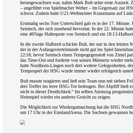
herangewachsen war, nahm Mark Bult seine erste Auszeit. Z
– angeführt von Spielmacher Weber – im Gegensatz zur HSG
schwer. Zudem hatte U21-Weltmeister Kranzmann auf Linksau
Erstmalig sechs Tore Unterschied gab es in der 17. Minute
Semisch, der sich zusehend hervortat. In der 22. Minute hat
eine 46%ige Haltequote von Semisch und ein 18:13-Halbzei
In die zweite Halbzeit schickte Bult, der nur in den letzten
der in der Anfangsviertelstunde nicht gut ins Spiel hineinf
22:18, bevor Semisch einen Tempogegenstoß von Zintel pari
das Time-Out und forderte von seinen Männern wieder meh
hatte Nordhorn-Lingen noch drei weitere Gelegenheiten, den
Tempospiel der HSG wurde immer wieder erfolgreich unterb
Bult musste reagieren und ließ sein Team nun mit sieben Fe
drei Treffer ins leere HSG-Tor beitrugen. Bei Abpfiff hieß 
nicht in dieser Deutlichkeit.“ Im selben Atemzug progonsti
Heimspiel wieder ein anderes Gesicht zu zeigen.
Die Möglichkeit zur Wiedergutmachung hat die HSG Nordho
um 17 Uhr in der EmslandArena. Die Sachsen gewannen he