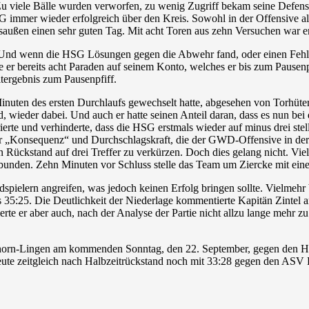
u viele Bälle wurden verworfen, zu wenig Zugriff bekam seine Defens
 immer wieder erfolgreich über den Kreis. Sowohl in der Offensive a
ßen einen sehr guten Tag. Mit acht Toren aus zehn Versuchen war er 
. Und wenn die HSG Lösungen gegen die Abwehr fand, oder einen Fehler
te er bereits acht Paraden auf seinem Konto, welches er bis zum Pausenp
tergebnis zum Pausenpfiff.
 Minuten des ersten Durchlaufs gewechselt hatte, abgesehen von Torhüte
and, wieder dabei. Und auch er hatte seinen Anteil daran, dass es nun b
erte und verhinderte, dass die HSG erstmals wieder auf minus drei s
r „Konsequenz“ und Durchschlagskraft, die der GWD-Offensive in de
 Rückstand auf drei Treffer zu verkürzen. Doch dies gelang nicht. Vie
unden. Zehn Minuten vor Schluss stelle das Team um Ziercke mit eine
ldspielern angreifen, was jedoch keinen Erfolg bringen sollte. Vielme
es 35:25. Die Deutlichkeit der Niederlage kommentierte Kapitän Zintel a
zierte er aber auch, nach der Analyse der Partie nicht allzu lange meh
rn-Lingen am kommenden Sonntag, den 22. September, gegen den HC 
ute zeitgleich nach Halbzeitrückstand noch mit 33:28 gegen den AS