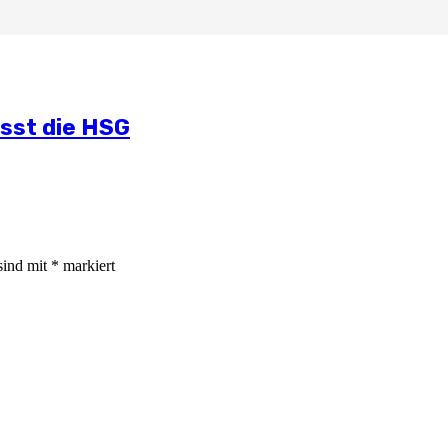
lichen Situation
mmt
und Öffentlichkeitsarbeit
ässt die HSG
sind mit
*
markiert