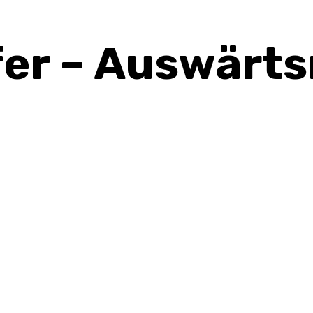
er – Auswärts
n