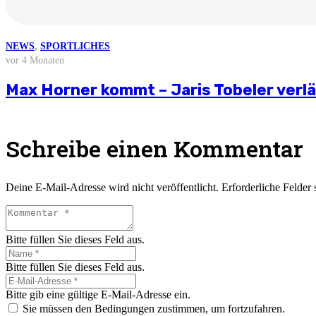
NEWS
NEWS
NEWS
NEWS
NEWS
,
SPORTLICHES
vor 3 Wochen
vor 1 Monat
vor 2 Monaten
vor 3 Monaten
vor 4 Monaten
Weitere News
Stellungnahme zur aktuellen wirtschaft
Saisonvorbereitung 2026/27
Björn Zintel geht – Emiel Hoogland ko
Mathis Berger übernimmt Social Media 
Max Horner kommt – Jaris Tobeler verl
Schreibe einen Kommentar
Deine E-Mail-Adresse wird nicht veröffentlicht.
Erforderliche Felder 
Bitte füllen Sie dieses Feld aus.
Bitte füllen Sie dieses Feld aus.
Bitte gib eine gültige E-Mail-Adresse ein.
Sie müssen den Bedingungen zustimmen, um fortzufahren.