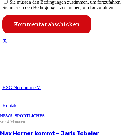
Sie müssen den Bedingungen zustimmen, um fortzufahren.
Sie müssen den Bedingungen zustimmen, um fortzufahren.
Kommentar abschicken
Informationen
HSG Nordhorn e.V.
Kontakt
NEWS
NEWS
NEWS
NEWS
,
SPORTLICHES
vor 3 Wochen
vor 2 Monaten
vor 3 Monaten
vor 4 Monaten
NEWS
Downloads
vor 1 Monat
Stellungnahme zur aktuellen
Björn Zintel geht – Emiel Hoogland
Mathis Berger übernimmt Social Media
Max Horner kommt – Jaris Tobeler