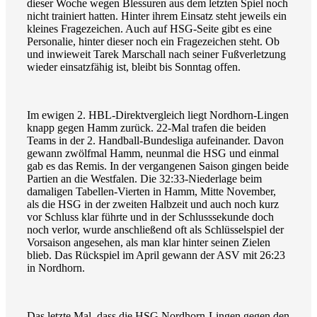
dieser Woche wegen Blessuren aus dem letzten Spiel noch
nicht trainiert hatten. Hinter ihrem Einsatz steht jeweils ein
kleines Fragezeichen. Auch auf HSG-Seite gibt es eine
Personalie, hinter dieser noch ein Fragezeichen steht. Ob
und inwieweit Tarek Marschall nach seiner Fußverletzung
wieder einsatzfähig ist, bleibt bis Sonntag offen.
Im ewigen 2. HBL-Direktvergleich liegt Nordhorn-Lingen
knapp gegen Hamm zurück. 22-Mal trafen die beiden
Teams in der 2. Handball-Bundesliga aufeinander. Davon
gewann zwölfmal Hamm, neunmal die HSG und einmal
gab es das Remis. In der vergangenen Saison gingen beide
Partien an die Westfalen. Die 32:33-Niederlage beim
damaligen Tabellen-Vierten in Hamm, Mitte November,
als die HSG in der zweiten Halbzeit und auch noch kurz
vor Schluss klar führte und in der Schlusssekunde doch
noch verlor, wurde anschließend oft als Schlüsselspiel der
Vorsaison angesehen, als man klar hinter seinen Zielen
blieb. Das Rückspiel im April gewann der ASV mit 26:23
in Nordhorn.
Das letzte Mal, dass die HSG Nordhorn-Lingen gegen den