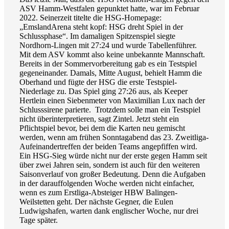
ASV Hamm-Westfalen gepunktet hatte, war im Februar
2022. Seinerzeit titelte die HSG-Homepage:
„EmslandArena steht kopf: HSG dreht Spiel in der
Schlussphase“. Im damaligen Spitzenspiel siegte
Nordhorn-Lingen mit 27:24 und wurde Tabellenführer.
Mit dem ASV kommt also keine unbekannte Mannschaft.
Bereits in der Sommervorbereitung gab es ein Testspiel
gegeneinander. Damals, Mitte August, behielt Hamm die
Oberhand und fügte der HSG die erste Testspiel-
Niederlage zu. Das Spiel ging 27:26 aus, als Keeper
Hertlein einen Siebenmeter von Maximilian Lux nach der
Schlusssirene parierte. Trotzdem solle man ein Testspiel
nicht überinterpretieren, sagt Zintel. Jetzt steht ein
Pflichtspiel bevor, bei dem die Karten neu gemischt
werden, wenn am frühen Sonntagabend das 23. Zweitliga-
Aufeinandertreffen der beiden Teams angepfiffen wird.
Ein HSG-Sieg würde nicht nur der erste gegen Hamm seit
über zwei Jahren sein, sondern ist auch für den weiteren
Saisonverlauf von großer Bedeutung. Denn die Aufgaben
in der darauffolgenden Woche werden nicht einfacher,
wenn es zum Erstliga-Absteiger HBW Balingen-
Weilstetten geht. Der nächste Gegner, die Eulen
Ludwigshafen, warten dank englischer Woche, nur drei
Tage später.