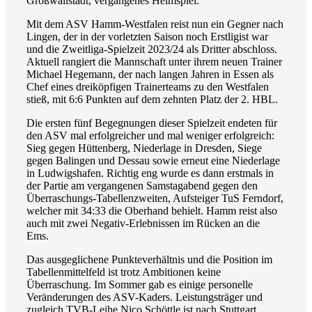
Großwallstadt, vergangenes Heimspiel.
Mit dem ASV Hamm-Westfalen reist nun ein Gegner nach
Lingen, der in der vorletzten Saison noch Erstligist war
und die Zweitliga-Spielzeit 2023/24 als Dritter abschloss.
Aktuell rangiert die Mannschaft unter ihrem neuen Trainer
Michael Hegemann, der nach langen Jahren in Essen als
Chef eines dreiköpfigen Trainerteams zu den Westfalen
stieß, mit 6:6 Punkten auf dem zehnten Platz der 2. HBL.
Die ersten fünf Begegnungen dieser Spielzeit endeten für
den ASV mal erfolgreicher und mal weniger erfolgreich:
Sieg gegen Hüttenberg, Niederlage in Dresden, Siege
gegen Balingen und Dessau sowie erneut eine Niederlage
in Ludwigshafen. Richtig eng wurde es dann erstmals in
der Partie am vergangenen Samstagabend gegen den
Überraschungs-Tabellenzweiten, Aufsteiger TuS Ferndorf,
welcher mit 34:33 die Oberhand behielt. Hamm reist also
auch mit zwei Negativ-Erlebnissen im Rücken an die
Ems.
Das ausgeglichene Punkteverhältnis und die Position im
Tabellenmittelfeld ist trotz Ambitionen keine
Überraschung. Im Sommer gab es einige personelle
Veränderungen des ASV-Kaders. Leistungsträger und
zugleich TVB-Leihe Nico Schöttle ist nach Stuttgart