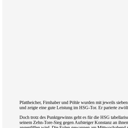
Pfattheicher, Firnhaber und Pöhle wurden mit jeweils sieben
und zeigte eine gute Leistung im HSG-Tor. Er parierte zwöl
Doch trotz des Punktgewinns geht es für die HSG tabellaris
seinem Zehn-Tore-Sieg gegen Aufsteiger Konstanz an ihnen 
angepfiffen wird. Die Eulen gewannen am Mittwochabend mi