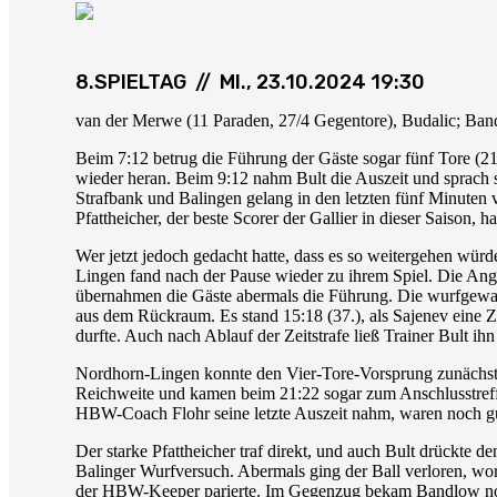
8.SPIELTAG // MI., 23.10.2024 19:30
van der Merwe (11 Paraden, 27/4 Gegentore), Budalic; Bandlow
Beim 7:12 betrug die Führung der Gäste sogar fünf Tore (21
wieder heran. Beim 9:12 nahm Bult die Auszeit und sprach se
Strafbank und Balingen gelang in den letzten fünf Minuten
Pfattheicher, der beste Scorer der Gallier in dieser Saison,
Wer jetzt jedoch gedacht hatte, dass es so weitergehen w
Lingen fand nach der Pause wieder zu ihrem Spiel. Die Angr
übernahmen die Gäste abermals die Führung. Die wurfgewalt
aus dem Rückraum. Es stand 15:18 (37.), als Sajenev eine Ze
durfte. Auch nach Ablauf der Zeitstrafe ließ Trainer Bult i
Nordhorn-Lingen konnte den Vier-Tore-Vorsprung zunächst h
Reichweite und kamen beim 21:22 sogar zum Anschlusstreffer
HBW-Coach Flohr seine letzte Auszeit nahm, waren noch g
Der starke Pfattheicher traf direkt, und auch Bult drückte
Balinger Wurfversuch. Abermals ging der Ball verloren, wor
der HBW-Keeper parierte. Im Gegenzug bekam Bandlow noch 