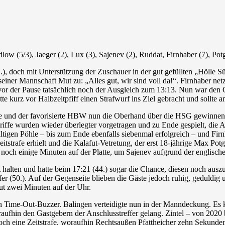
 (5/3), Jaeger (2), Lux (3), Sajenev (2), Ruddat, Firnhaber (7), Potget
.), doch mit Unterstützung der Zuschauer in der gut gefüllten „Hölle 
iner Mannschaft Mut zu: „Alles gut, wir sind voll da!“. Firnhaber netz
 vor der Pause tatsächlich noch der Ausgleich zum 13:13. Nun war den
 hatte kurz vor Halbzeitpfiff einen Strafwurf ins Ziel gebracht und soll
ürde und der favorisierte HBW nun die Oberhand über die HSG gewinne
iffe wurden wieder überlegter vorgetragen und zu Ende gespielt, die A
igen Pöhle – bis zum Ende ebenfalls siebenmal erfolgreich – und Firn
itstrafe erhielt und die Kalafut-Vetretung, der erst 18-jährige Max Po
hn noch einige Minuten auf der Platte, um Sajenev aufgrund der englisc
alten und hatte beim 17:21 (44.) sogar die Chance, diesen noch ausz
 (50.). Auf der Gegenseite blieben die Gäste jedoch ruhig, geduldig 
ut zwei Minuten auf der Uhr.
 den Time-Out-Buzzer. Balingen verteidigte nun in der Manndeckung. Es
aufhin den Gastgebern der Anschlusstreffer gelang. Zintel – von 2020 b
eine Zeitstrafe, woraufhin Rechtsaußen Pfattheicher zehn Sekunden 