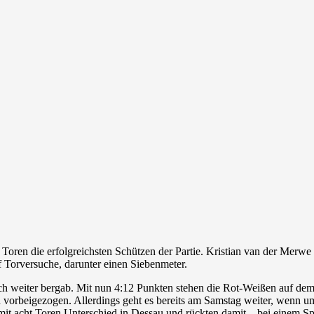
 Toren die erfolgreichsten Schützen der Partie. Kristian van der Merwe
f Torversuche, darunter einen Siebenmeter.
ch weiter bergab. Mit nun 4:12 Punkten stehen die Rot-Weißen auf dem
vorbeigezogen. Allerdings geht es bereits am Samstag weiter, wenn u
t acht Toren Unterschied in Dessau und rückten damit – bei einem Spi