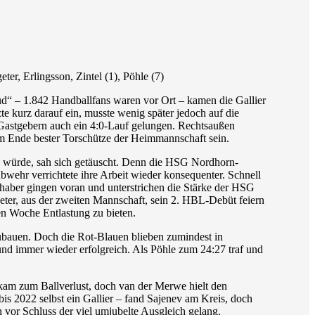
er, Erlingsson, Zintel (1), Pöhle (7)
Süd“ – 1.842 Handballfans waren vor Ort – kamen die Gallier
te kurz darauf ein, musste wenig später jedoch auf die
 Gastgebern auch ein 4:0-Lauf gelungen. Rechtsaußen
te am Ende bester Torschütze der Heimmannschaft sein.
n würde, sah sich getäuscht. Denn die HSG Nordhorn-
bwehr verrichtete ihre Arbeit wieder konsequenter. Schnell
haber gingen voran und unterstrichen die Stärke der HSG
tgeter, aus der zweiten Mannschaft, sein 2. HBL-Debüt feiern
hen Woche Entlastung zu bieten.
ubauen. Doch die Rot-Blauen blieben zumindest in
und immer wieder erfolgreich. Als Pöhle zum 24:27 traf und
 kam zum Ballverlust, doch van der Merwe hielt den
is 2022 selbst ein Gallier – fand Sajenev am Kreis, doch
vor Schluss der viel umjubelte Ausgleich gelang.