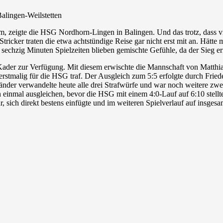
lingen-Weilstetten
m, zeigte die HSG Nordhorn-Lingen in Balingen. Und das trotz, dass vi
tricker traten die etwa achtstündige Reise gar nicht erst mit an. Hä
 sechzig Minuten Spielzeiten blieben gemischte Gefühle, da der Sieg 
er zur Verfügung. Mit diesem erwischte die Mannschaft von Matthias F
 erstmalig für die HSG traf. Der Ausgleich zum 5:5 erfolgte durch Fri
er verwandelte heute alle drei Strafwürfe und war noch weitere zwei
ch einmal ausgleichen, bevor die HSG mit einem 4:0-Lauf auf 6:10 stellt
 sich direkt bestens einfügte und im weiteren Spielverlauf auf insges