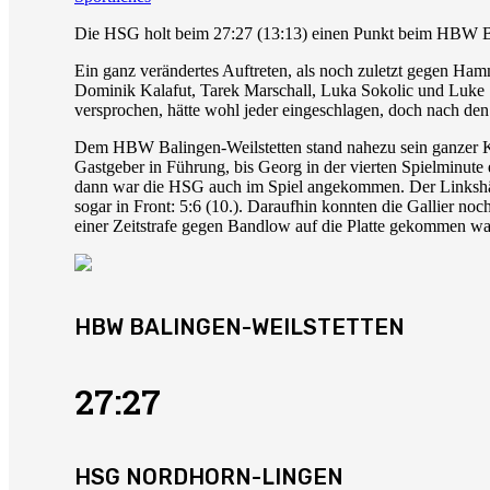
Die HSG holt beim 27:27 (13:13) einen Punkt beim HBW Ba
Ein ganz verändertes Auftreten, als noch zuletzt gegen Ham
Dominik Kalafut, Tarek Marschall, Luka Sokolic und Luke S
versprochen, hätte wohl jeder eingeschlagen, doch nach den
Dem HBW Balingen-Weilstetten stand nahezu sein ganzer Kad
Gastgeber in Führung, bis Georg in der vierten Spielminute
dann war die HSG auch im Spiel angekommen. Der Linkshänd
sogar in Front: 5:6 (10.). Daraufhin konnten die Gallier no
einer Zeitstrafe gegen Bandlow auf die Platte gekommen war,
HBW BALINGEN-WEILSTETTEN
27:27
HSG NORDHORN-LINGEN