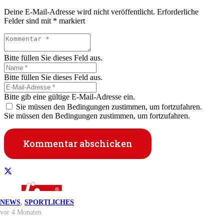
Deine E-Mail-Adresse wird nicht veröffentlicht.
Erforderliche
Felder sind mit
*
markiert
Bitte füllen Sie dieses Feld aus.
Bitte füllen Sie dieses Feld aus.
Bitte gib eine gültige E-Mail-Adresse ein.
Sie müssen den Bedingungen zustimmen, um fortzufahren.
Sie müssen den Bedingungen zustimmen, um fortzufahren.
Kommentar abschicken
NEWS
NEWS
NEWS
NEWS
,
SPORTLICHES
vor 3 Wochen
vor 2 Monaten
vor 3 Monaten
vor 4 Monaten
NEWS
vor 4 Wochen