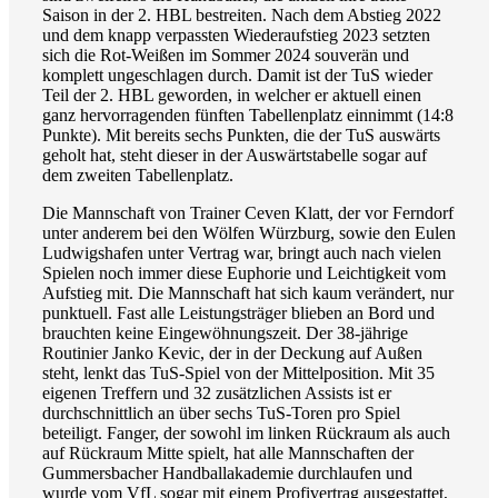
Saison in der 2. HBL bestreiten. Nach dem Abstieg 2022
und dem knapp verpassten Wiederaufstieg 2023 setzten
sich die Rot-Weißen im Sommer 2024 souverän und
komplett ungeschlagen durch. Damit ist der TuS wieder
Teil der 2. HBL geworden, in welcher er aktuell einen
ganz hervorragenden fünften Tabellenplatz einnimmt (14:8
Punkte). Mit bereits sechs Punkten, die der TuS auswärts
geholt hat, steht dieser in der Auswärtstabelle sogar auf
dem zweiten Tabellenplatz.
Die Mannschaft von Trainer Ceven Klatt, der vor Ferndorf
unter anderem bei den Wölfen Würzburg, sowie den Eulen
Ludwigshafen unter Vertrag war, bringt auch nach vielen
Spielen noch immer diese Euphorie und Leichtigkeit vom
Aufstieg mit. Die Mannschaft hat sich kaum verändert, nur
punktuell. Fast alle Leistungsträger blieben an Bord und
brauchten keine Eingewöhnungszeit. Der 38-jährige
Routinier Janko Kevic, der in der Deckung auf Außen
steht, lenkt das TuS-Spiel von der Mittelposition. Mit 35
eigenen Treffern und 32 zusätzlichen Assists ist er
durchschnittlich an über sechs TuS-Toren pro Spiel
beteiligt. Fanger, der sowohl im linken Rückraum als auch
auf Rückraum Mitte spielt, hat alle Mannschaften der
Gummersbacher Handballakademie durchlaufen und
wurde vom VfL sogar mit einem Profivertrag ausgestattet,