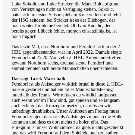
Luka Sokolic und Luke Stricker, die Mark Bult aufgrund
von Verletzungen nicht zu Verfügung stehen. Sokolic,
hatte sich im ersten Saisonspiel am Knie verletzt und fehlt
der HSG seitdem, bei Stricker ist es der Ellebogen, der
noch weiter Probleme bereitet. Ob Ivan Budalic, der
bereits gegen Lübeck fehlte, morgen einsatzfähig ist, ist
noch fraglich.
Das letzte Mal, dass Nordhorn und Ferndorf sich in der 2.
HBL gegenüberstanden war im April 2022. Damals siegte
Ferndorf mit 25:20. Von zehn 2. HBL-Aufeinandertreffen
gewann Nordhorn sechs, dreimal siegte Ferndorf und
einmal trennten sich beide Mannschaften unentschieden.
Das sagt Tarek Marschall:
Ferndorf ist als Aufsteiger wirklich brutal in diese 2. HBL-
Saison gestartet und hat ein tolles Mannschaftsfeeling
innerhalb des Teams. Wir müssen da wirklich aufpassen,
auch wenn wir im Flow sind, gut spielen und so langsam
auch echt gut das Konzept umsetzen, da müssen wir
unbedingt dranbleiben. Unser Auftreten am Freitag muss
Ferndorf zeigen, dass sie als Aufsteiger zu uns in die Halle
kommen und dass es dort nichts zu holen gibt. Das
Euregium ist unser Wohnzimmer, da gibts nichts geschenkt
und das wird Ferndorf auf dem Spielfeld auch zu spüren