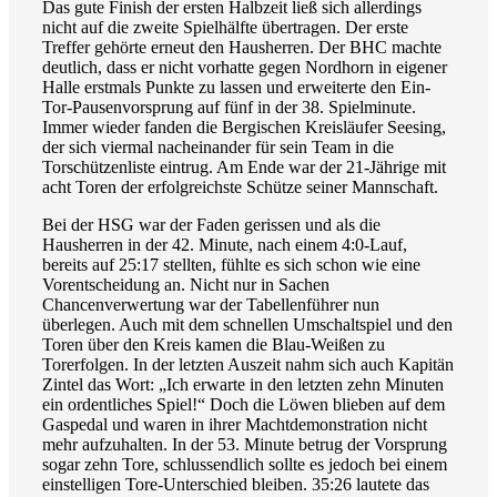
Das gute Finish der ersten Halbzeit ließ sich allerdings
nicht auf die zweite Spielhälfte übertragen. Der erste
Treffer gehörte erneut den Hausherren. Der BHC machte
deutlich, dass er nicht vorhatte gegen Nordhorn in eigener
Halle erstmals Punkte zu lassen und erweiterte den Ein-
Tor-Pausenvorsprung auf fünf in der 38. Spielminute.
Immer wieder fanden die Bergischen Kreisläufer Seesing,
der sich viermal nacheinander für sein Team in die
Torschützenliste eintrug. Am Ende war der 21-Jährige mit
acht Toren der erfolgreichste Schütze seiner Mannschaft.
Bei der HSG war der Faden gerissen und als die
Hausherren in der 42. Minute, nach einem 4:0-Lauf,
bereits auf 25:17 stellten, fühlte es sich schon wie eine
Vorentscheidung an. Nicht nur in Sachen
Chancenverwertung war der Tabellenführer nun
überlegen. Auch mit dem schnellen Umschaltspiel und den
Toren über den Kreis kamen die Blau-Weißen zu
Torerfolgen. In der letzten Auszeit nahm sich auch Kapitän
Zintel das Wort: „Ich erwarte in den letzten zehn Minuten
ein ordentliches Spiel!“ Doch die Löwen blieben auf dem
Gaspedal und waren in ihrer Machtdemonstration nicht
mehr aufzuhalten. In der 53. Minute betrug der Vorsprung
sogar zehn Tore, schlussendlich sollte es jedoch bei einem
einstelligen Tore-Unterschied bleiben. 35:26 lautete das