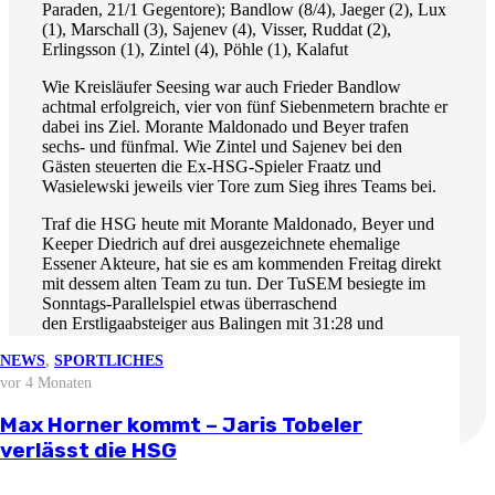
Paraden, 21/1 Gegentore); Bandlow (8/4), Jaeger (2), Lux
(1), Marschall (3), Sajenev (4), Visser, Ruddat (2),
Erlingsson (1), Zintel (4), Pöhle (1), Kalafut
Wie Kreisläufer Seesing war auch Frieder Bandlow
achtmal erfolgreich, vier von fünf Siebenmetern brachte er
dabei ins Ziel. Morante Maldonado und Beyer trafen
sechs- und fünfmal. Wie Zintel und Sajenev bei den
Gästen steuerten die Ex-HSG-Spieler Fraatz und
Wasielewski jeweils vier Tore zum Sieg ihres Teams bei.
Traf die HSG heute mit Morante Maldonado, Beyer und
Keeper Diedrich auf drei ausgezeichnete ehemalige
Essener Akteure, hat sie es am kommenden Freitag direkt
mit dessem alten Team zu tun. Der TuSEM besiegte im
Sonntags-Parallelspiel etwas überraschend
den Erstligaabsteiger aus Balingen mit 31:28 und
übernimmt damit den 13. Tabellenplatz der HSG (12:14
NEWS
NEWS
NEWS
NEWS
,
SPORTLICHES
Punkte). Anwurf der Partie am Nikolaustag ist um 20 Uhr
im Euregium.
vor 3 Wochen
vor 2 Monaten
vor 3 Monaten
vor 4 Monaten
NEWS
vor 4 Wochen
Stellungnahme zur aktuellen
Björn Zintel geht – Emiel Hoogland
Mathis Berger übernimmt Social Media
Max Horner kommt – Jaris Tobeler
wirtschaftlichen Situation
Saisonvorbereitung 2026/27
kommt
und Öffentlichkeitsarbeit
verlässt die HSG