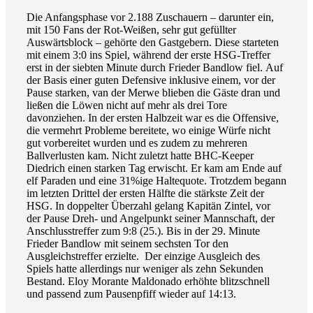
Die Anfangsphase vor 2.188 Zuschauern – darunter ein,
mit 150 Fans der Rot-Weißen, sehr gut gefüllter
Auswärtsblock – gehörte den Gastgebern. Diese starteten
mit einem 3:0 ins Spiel, während der erste HSG-Treffer
erst in der siebten Minute durch Frieder Bandlow fiel. Auf
der Basis einer guten Defensive inklusive einem, vor der
Pause starken, van der Merwe blieben die Gäste dran und
ließen die Löwen nicht auf mehr als drei Tore
davonziehen. In der ersten Halbzeit war es die Offensive,
die vermehrt Probleme bereitete, wo einige Würfe nicht
gut vorbereitet wurden und es zudem zu mehreren
Ballverlusten kam. Nicht zuletzt hatte BHC-Keeper
Diedrich einen starken Tag erwischt. Er kam am Ende auf
elf Paraden und eine 31%ige Haltequote. Trotzdem begann
im letzten Drittel der ersten Hälfte die stärkste Zeit der
HSG. In doppelter Überzahl gelang Kapitän Zintel, vor
der Pause Dreh- und Angelpunkt seiner Mannschaft, der
Anschlusstreffer zum 9:8 (25.). Bis in der 29. Minute
Frieder Bandlow mit seinem sechsten Tor den
Ausgleichstreffer erzielte. Der einzige Ausgleich des
Spiels hatte allerdings nur weniger als zehn Sekunden
Bestand. Eloy Morante Maldonado erhöhte blitzschnell
und passend zum Pausenpfiff wieder auf 14:13.