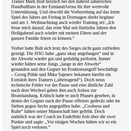
Trainer Mark Bult herzlich bei den äußerst zahlreichen
Handballfans in der EmslandArena für ihre wertvolle
Unterstützung. Und obwohl die Vorbereitung auf das letzte
Spiel des Jahres am Freitag in Dormagen direkt beginne
und am 1. Weihnachtstag auch wieder Training sei: „Ich
freue mich darauf, das erste Mal seit fünfzehn Jahren den
Heiligabend auch wieder mit meinen Eltern und der
ganzen Familie feiern zu können.“
Vorher hatte Bult sich trotz des Sieges nicht ganz zufrieden
gezeigt. Die HSG habe „ganz okay angefangen“ und in
der Abwehr wieder gut und geduldig performt. Immer
wieder hätten seine Jungs „lange in der Abwehr“
gestanden und den Gegner im Positionsangriff beschäftigt
– Georg Pöhle und Mika Sajenev bekamen hierfür ein
Extralob ihres Trainers („überragend“). Doch neun
technische Fehler vor der Pause und eine ähnliche Zahl
nach dem Wechsel gaben ihm auch Anlass zur
Beanstandung. Kritisch hatte er auch Phasen gesehen, in
denen der Gegner nach der Pause offensiv gedeckt oder im
Sieben gegen Sechs angegriffen habe. „Coolness und
Ruhe“ hätten seiner Mannschaft hier gefehlt. Doch
natürlich war der Coach im Endeffekt froh über die zwei
Punkte und sagte: „Vor einigen Wochen hätten wir so ein
Spiel noch verloren.“