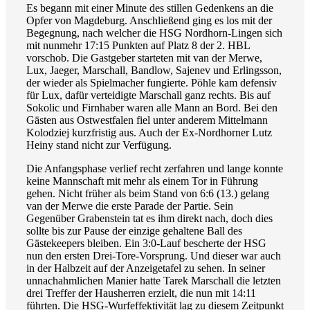
Es begann mit einer Minute des stillen Gedenkens an die
Opfer von Magdeburg. Anschließend ging es los mit der
Begegnung, nach welcher die HSG Nordhorn-Lingen sich
mit nunmehr 17:15 Punkten auf Platz 8 der 2. HBL
vorschob. Die Gastgeber starteten mit van der Merwe,
Lux, Jaeger, Marschall, Bandlow, Sajenev und Erlingsson,
der wieder als Spielmacher fungierte. Pöhle kam defensiv
für Lux, dafür verteidigte Marschall ganz rechts. Bis auf
Sokolic und Firnhaber waren alle Mann an Bord. Bei den
Gästen aus Ostwestfalen fiel unter anderem Mittelmann
Kolodziej kurzfristig aus. Auch der Ex-Nordhorner Lutz
Heiny stand nicht zur Verfügung.
Die Anfangsphase verlief recht zerfahren und lange konnte
keine Mannschaft mit mehr als einem Tor in Führung
gehen. Nicht früher als beim Stand von 6:6 (13.) gelang
van der Merwe die erste Parade der Partie. Sein
Gegenüber Grabenstein tat es ihm direkt nach, doch dies
sollte bis zur Pause der einzige gehaltene Ball des
Gästekeepers bleiben. Ein 3:0-Lauf bescherte der HSG
nun den ersten Drei-Tore-Vorsprung. Und dieser war auch
in der Halbzeit auf der Anzeigetafel zu sehen. In seiner
unnachahmlichen Manier hatte Tarek Marschall die letzten
drei Treffer der Hausherren erzielt, die nun mit 14:11
führten. Die HSG-Wurfeffektivität lag zu diesem Zeitpunkt