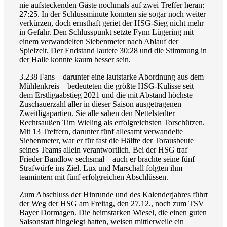
nie aufsteckenden Gäste nochmals auf zwei Treffer heran:
27:25. In der Schlussminute konnten sie sogar noch weiter
verkürzen, doch ernsthaft geriet der HSG-Sieg nicht mehr
in Gefahr. Den Schlusspunkt setzte Fynn Lügering mit
einem verwandelten Siebenmeter nach Ablauf der
Spielzeit. Der Endstand lautete 30:28 und die Stimmung in
der Halle konnte kaum besser sein.
3.238 Fans – darunter eine lautstarke Abordnung aus dem
Mühlenkreis – bedeuteten die größte HSG-Kulisse seit
dem Erstligaabstieg 2021 und die mit Abstand höchste
Zuschauerzahl aller in dieser Saison ausgetragenen
Zweitligapartien. Sie alle sahen den Nettelstedter
Rechtsaußen Tim Wieling als erfolgreichsten Torschützen.
Mit 13 Treffern, darunter fünf allesamt verwandelte
Siebenmeter, war er für fast die Hälfte der Torausbeute
seines Teams allein verantwortlich. Bei der HSG traf
Frieder Bandlow sechsmal – auch er brachte seine fünf
Strafwürfe ins Ziel. Lux und Marschall folgten ihm
teamintern mit fünf erfolgreichen Abschlüssen.
Zum Abschluss der Hinrunde und des Kalenderjahres führt
der Weg der HSG am Freitag, den 27.12., noch zum TSV
Bayer Dormagen. Die heimstarken Wiesel, die einen guten
Saisonstart hingelegt hatten, weisen mittlerweile ein