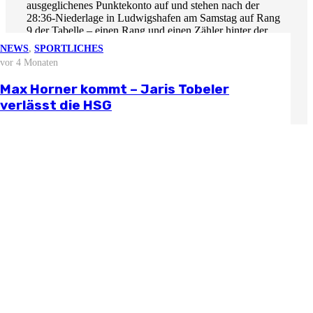
ausgeglichenes Punktekonto auf und stehen nach der
28:36-Niederlage in Ludwigshafen am Samstag auf Rang
9 der Tabelle – einen Rang und einen Zähler hinter der
HSG. Anwurf im TSV Bayer Sportcenter von Dormagen,
NEWS
NEWS
NEWS
NEWS
,
SPORTLICHES
185 km entfernt von Nordhorn im Rhein-Kreis-Neuss
vor 3 Wochen
vor 2 Monaten
vor 3 Monaten
vor 4 Monaten
NEWS
gelegen, ist um 19 Uhr.
vor 1 Monat
Stellungnahme zur aktuellen
Björn Zintel geht – Emiel Hoogland
Mathis Berger übernimmt Social Media
Max Horner kommt – Jaris Tobeler
wirtschaftlichen Situation
Saisonvorbereitung 2026/27
kommt
und Öffentlichkeitsarbeit
verlässt die HSG
Der Spielbericht wird präsentiert von BE-MOBIL.
Weitere News
Schreibe einen Kommentar