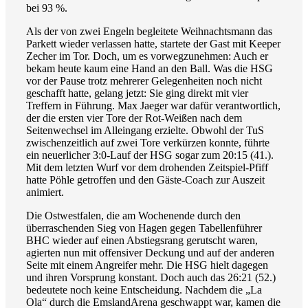
bei 93 %.
Als der von zwei Engeln begleitete Weihnachtsmann das
Parkett wieder verlassen hatte, startete der Gast mit Keeper
Zecher im Tor. Doch, um es vorwegzunehmen: Auch er
bekam heute kaum eine Hand an den Ball. Was die HSG
vor der Pause trotz mehrerer Gelegenheiten noch nicht
geschafft hatte, gelang jetzt: Sie ging direkt mit vier
Treffern in Führung. Max Jaeger war dafür verantwortlich,
der die ersten vier Tore der Rot-Weißen nach dem
Seitenwechsel im Alleingang erzielte. Obwohl der TuS
zwischenzeitlich auf zwei Tore verkürzen konnte, führte
ein neuerlicher 3:0-Lauf der HSG sogar zum 20:15 (41.).
Mit dem letzten Wurf vor dem drohenden Zeitspiel-Pfiff
hatte Pöhle getroffen und den Gäste-Coach zur Auszeit
animiert.
Die Ostwestfalen, die am Wochenende durch den
überraschenden Sieg von Hagen gegen Tabellenführer
BHC wieder auf einen Abstiegsrang gerutscht waren,
agierten nun mit offensiver Deckung und auf der anderen
Seite mit einem Angreifer mehr. Die HSG hielt dagegen
und ihren Vorsprung konstant. Doch auch das 26:21 (52.)
bedeutete noch keine Entscheidung. Nachdem die „La
Ola“ durch die EmslandArena geschwappt war, kamen die