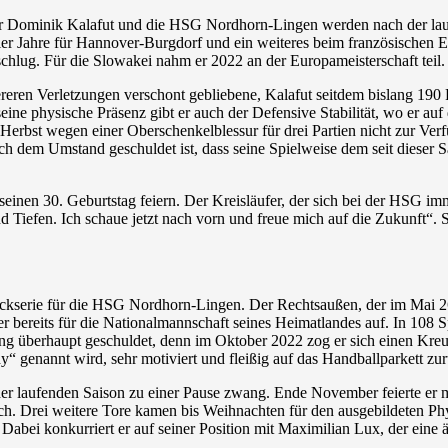
er Dominik Kalafut und die HSG Nordhorn-Lingen werden nach der lau
ier Jahre für Hannover-Burgdorf und ein weiteres beim französischen E
schlug. Für die Slowakei nahm er 2022 an der Europameisterschaft teil
eren Verletzungen verschont gebliebene, Kalafut seitdem bislang 190 Pa
ine physische Präsenz gibt er auch der Defensive Stabilität, wo er auf
 Herbst wegen einer Oberschenkelblessur für drei Partien nicht zur Verf
h dem Umstand geschuldet ist, dass seine Spielweise dem seit dieser S
inen 30. Geburtstag feiern. Der Kreisläufer, der sich bei der HSG im
nd Tiefen. Ich schaue jetzt nach vorn und freue mich auf die Zukunft“
Rückserie für die HSG Nordhorn-Lingen. Der Rechtsaußen, der im Mai 
ereits für die Nationalmannschaft seines Heimatlandes auf. In 108 Spi
tzung überhaupt geschuldet, denn im Oktober 2022 zog er sich einen Kr
dy“ genannt wird, sehr motiviert und fleißig auf das Handballparkett zu
 der laufenden Saison zu einer Pause zwang. Ende November feierte e
ch. Drei weitere Tore kamen bis Weihnachten für den ausgebildeten P
 Dabei konkurriert er auf seiner Position mit Maximilian Lux, der eine 