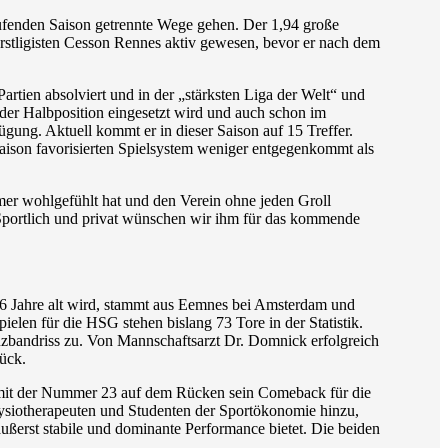
fenden Saison getrennte Wege gehen. Der 1,94 große
rstligisten Cesson Rennes aktiv gewesen, bevor er nach dem
.
rtien absolviert und in der „stärksten Liga der Welt“ und
 der Halbposition eingesetzt wird und auch schon im
ügung. Aktuell kommt er in dieser Saison auf 15 Treffer.
aison favorisierten Spielsystem weniger entgegenkommt als
mer wohlgefühlt hat und den Verein ohne jeden Groll
. Sportlich und privat wünschen wir ihm für das kommende
26 Jahre alt wird, stammt aus Eemnes bei Amsterdam und
elen für die HSG stehen bislang 73 Tore in der Statistik.
euzbandriss zu. Von Mannschaftsarzt Dr. Domnick erfolgreich
rück.
r mit der Nummer 23 auf dem Rücken sein Comeback für die
hysiotherapeuten und Studenten der Sportökonomie hinzu,
äußerst stabile und dominante Performance bietet. Die beiden