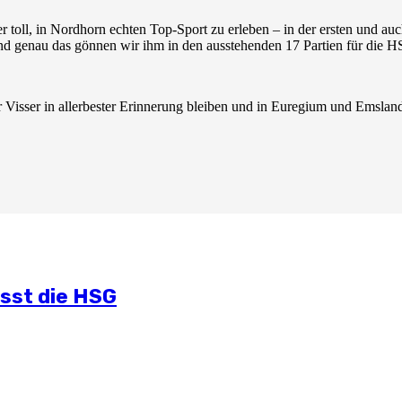
er toll, in Nordhorn echten Top-Sport zu erleben – in der ersten und auc
. Und genau das gönnen wir ihm in den ausstehenden 17 Partien für die
Visser in allerbester Erinnerung bleiben und in Euregium und Emsl
lichen Situation
mmt
und Öffentlichkeitsarbeit
ässt die HSG