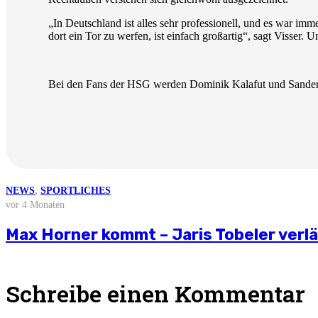
„In Deutschland ist alles sehr professionell, und es war imm
dort ein Tor zu werfen, ist einfach großartig“, sagt Visser
Bei den Fans der HSG werden Dominik Kalafut und Sander 
NEWS
NEWS
NEWS
NEWS
NEWS
,
SPORTLICHES
vor 3 Wochen
vor 4 Wochen
vor 2 Monaten
vor 3 Monaten
vor 4 Monaten
Weitere News
Stellungnahme zur aktuellen wirtschaft
Saisonvorbereitung 2026/27
Björn Zintel geht – Emiel Hoogland ko
Mathis Berger übernimmt Social Media 
Max Horner kommt – Jaris Tobeler verl
Schreibe einen Kommentar