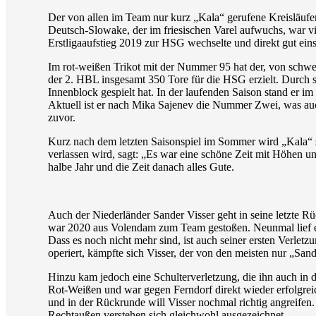
Der von allen im Team nur kurz „Kala“ gerufene Kreisläuf
Deutsch-Slowake, der im friesischen Varel aufwuchs, war v
Erstligaaufstieg 2019 zur HSG wechselte und direkt gut ein
Im rot-weißen Trikot mit der Nummer 95 hat der, von schwer
der 2. HBL insgesamt 350 Tore für die HSG erzielt. Durch se
Innenblock gespielt hat. In der laufenden Saison stand er im
Aktuell ist er nach Mika Sajenev die Nummer Zwei, was auc
zuvor.
Kurz nach dem letzten Saisonspiel im Sommer wird „Kala“ se
verlassen wird, sagt: „Es war eine schöne Zeit mit Höhen u
halbe Jahr und die Zeit danach alles Gute.
Auch der Niederländer Sander Visser geht in seine letzte 
war 2020 aus Volendam zum Team gestoßen. Neunmal lief er b
Dass es noch nicht mehr sind, ist auch seiner ersten Verle
operiert, kämpfte sich Visser, der von den meisten nur „San
Hinzu kam jedoch eine Schulterverletzung, die ihn auch in
Rot-Weißen und war gegen Ferndorf direkt wieder erfolgrei
und in der Rückrunde will Visser nochmal richtig angreifen.
Rechtaußen verstehen sich gleichwohl ausgezeichnet.