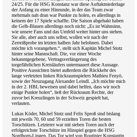
24/25. Für die HSG Konstanz war diese Auftaktniederlage
der Anfang zu einer Hinrunde, in der das Team zwar
mehrmals nah dran war Punkte zu holen, es allerdings in
keinem der 17 Spiele schaffte. Die Saison abgehakt haben
die Gelb-Blauen allerdings noch nicht: „Es ist Wahnsinn,
wie unsere Fans und das Umfeld weiter hinter uns stehen.
Sie alle, aber auch uns selbst, wollen wir nach der
Zerreißprobe im letzten halben Jahr belohnen. Dabei
möchte ich vorangehen.“, stellt sich Kapitän Michel Stotz
hinter seine Mannschaft. Die, vor einer Woche
bekanntgegebene, Vertragsverlängerung des
torgefährlichen Kreisläufers untermauert diese Aussage.
Positive Aussichten bietet außerdem die Rückkehr des
lange verletzten linken Rückraumspielers Mathieu Fenyö,
sowie der Neuzugang Alexander Leindl. „Ich möchte mich
in der 2. HBL beweisen und dabei helfen, dass wir noch
einige Punkte holen“, ließ der Rückraum Rechte, der
zuvor bei Kreuzlingen in der Schweiz gespielt hat,
verlauten.
Lukas Köder, Michel Stotz und Felix Sproß sind bislang
mit jeweils 70, 60 und 59 erzielten Toren die besten
Torschützen. Letzterer war mit sieben Toren auch der
erfolgreichste Torschütze im Hinspiel gegen die HSG
Nordhorn-Lingen. Das Tor wird von Routinier Konstantin