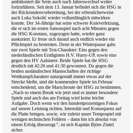
ambitioniert die Serie auch nach Jahreswechsel weiter
fortzuführen. Seit dem 13. Januar befindet sich die HSG in
der Rückrundenvorbereitung, bei der erfreulicherweise
auch Luka Sokolić wieder vollumfänglich mitwirken
konnte. Der 34-Jährige hat seine schwere Knieverletzung,
die er sich im ersten Saisonspiel nach acht Minuten gegen
die HSG Konstanz, zugezogen hatte, wieder ganz
auskuriert. Er freue sich darauf auch endlich wieder ein
Pflichtspiel zu bestreiten. Denn in der Winterpause gabs
nur zwei Spiele mit Test-Charakter: Eins gegen den
niederländischen Erstligisten H.V. Hurry-UP, sowie eins
gegen den HV Aalsmeer. Beide Spiele hat die HSG
deutlich mit 42:26 und 41:30 gewonnen. Da gegen die
beiden ausländischen Mannschaften der richtige
Wettkampfcharakter naturgemäß immer etwas auf der
Strecke bleibt, sind die kommenden Spiele im Februar
entscheidend, um die Marschroute der HSG zu bestimmen.
„Nach so einem Break wie jetzt sind es immer besondere
Spiele und auch das am Freitag wird keine leichte
Aufgabe. Doch wenn wir den hundertprozentigen Fokus
auf unsere Leistung richten, Intensität und Konsequenz auf
die Platte bringen, sowie, wie zuletzt unser Tempospiel mit
wenigen technischen Fehlern – dann bin ich absolut von
einem Erfolg überzeugt.“, ist sich Kapitän Björn Zintel
sicher.