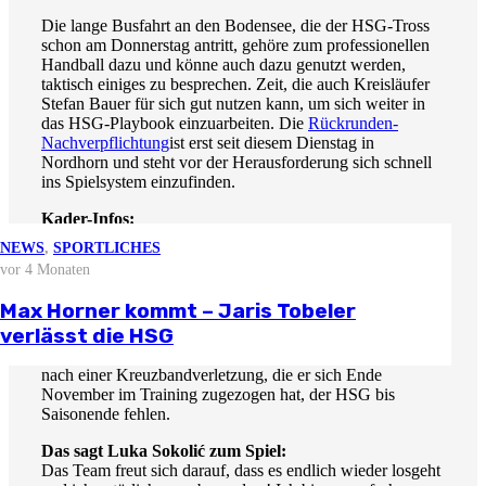
Die lange Busfahrt an den Bodensee, die der HSG-Tross
schon am Donnerstag antritt, gehöre zum professionellen
Handball dazu und könne auch dazu genutzt werden,
taktisch einiges zu besprechen. Zeit, die auch Kreisläufer
Stefan Bauer für sich gut nutzen kann, um sich weiter in
das HSG-Playbook einzuarbeiten. Die
Rückrunden-
Nachverpflichtung
ist erst seit diesem Dienstag in
Nordhorn und steht vor der Herausforderung sich schnell
ins Spielsystem einzufinden.
Kader-Infos:
Dominik Kalafut wird aufgrund einer Fußverletzung in
NEWS
NEWS
NEWS
NEWS
,
SPORTLICHES
dieser Saison leider nicht mehr am Spielbetrieb teilnehmen
vor 3 Wochen
vor 2 Monaten
vor 3 Monaten
vor 4 Monaten
NEWS
können. Als Ersatz konnte kurzfristig der erstligaerfahrene
vor 1 Monat
Stefan Bauer verpflichtet werden. Sein Vertrag geht bis
Stellungnahme zur aktuellen
Björn Zintel geht – Emiel Hoogland
Mathis Berger übernimmt Social Media
Max Horner kommt – Jaris Tobeler
Saisonende. Auf Rückraum Rechts ist die Personaldecke
wirtschaftlichen Situation
Saisonvorbereitung 2026/27
kommt
und Öffentlichkeitsarbeit
verlässt die HSG
mit Frieder Bandlow als einzigen Linkshänder im
Rückraum weiterhin ausgedünnt. Lucas Firnhaber wird
nach einer Kreuzbandverletzung, die er sich Ende
November im Training zugezogen hat, der HSG bis
Saisonende fehlen.
Das sagt Luka Sokolić zum Spiel:
Das Team freut sich darauf, dass es endlich wieder losgeht