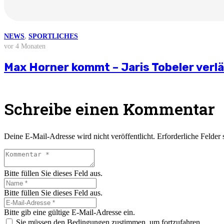
NEWS
NEWS
NEWS
NEWS
NEWS
,
SPORTLICHES
vor 3 Wochen
vor 4 Wochen
vor 2 Monaten
vor 3 Monaten
vor 4 Monaten
Weitere News
Stellungnahme zur aktuellen wirtschaft
Saisonvorbereitung 2026/27
Björn Zintel geht – Emiel Hoogland ko
Mathis Berger übernimmt Social Media 
Max Horner kommt – Jaris Tobeler verl
Schreibe einen Kommentar
Deine E-Mail-Adresse wird nicht veröffentlicht.
Erforderliche Felder 
Bitte füllen Sie dieses Feld aus.
Bitte füllen Sie dieses Feld aus.
Bitte gib eine gültige E-Mail-Adresse ein.
Sie müssen den Bedingungen zustimmen, um fortzufahren.