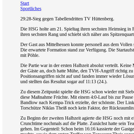
Start
Sportliches
29:28-Sieg gegen Tabellendritten TV Hüttenberg.
Die HSG holte am 21. Spieltag ihren sechsten Heimsieg in F
ihren sechsten Rang und schiebt sich näher ans Spitzenquar
Der Gast aus Mittelhessen konnte personell aus dem Vollen 
Die erwartete Formation stand zur Verfügung. Die Startaufs
mit Pöhle.
Die Partie war in der ersten Halbzeit absolut verteilt. Kei
der Gäste an, doch hatte Mühe, den TVH-Angriff richtig zu 
Positionsangriffen nicht auf und fanden immer wieder Lösu
und stellten das Resultat sogar auf 11:13 (24.).
Zu diesem Zeitpunkt spielte die HSG schon wieder mit Siebe
diese Maßnahme Früchte. Mit einem 4:0-Lauf bis zur Pause d
Bandlow nach Kempa-Trick erzielte, der schönste. Der Links
Torschütze Niklas Theiß noch kein Faktor, der Rückraumlin
Zu Beginn der zweiten Halbzeit agierte die HSG noch mit ei
Crunchtime nochmals auf die Platte. Zunächst hatte sein Te
gehen. Im Gegenteil: Schon beim 16:16 kassierte der Gastg