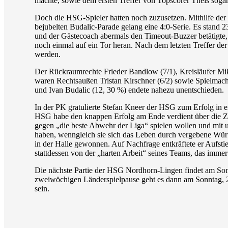
machte, sowie dem ersten Treffer von Topscorer Theis sogar
Doch die HSG-Spieler hatten noch zuzusetzen. Mithilfe der 
bejubelten Budalic-Parade gelang eine 4:0-Serie. Es stand 
und der Gästecoach abermals den Timeout-Buzzer betätigte
noch einmal auf ein Tor heran. Nach dem letzten Treffer de
werden.
Der Rückraumrechte Frieder Bandlow (7/1), Kreisläufer Mik
waren Rechtsaußen Tristan Kirschner (6/2) sowie Spielmac
und Ivan Budalic (12, 30 %) endete nahezu unentschieden.
In der PK gratulierte Stefan Kneer der HSG zum Erfolg in e
HSG habe den knappen Erfolg am Ende verdient über die Ze
gegen „die beste Abwehr der Liga“ spielen wollen und mit u
haben, wenngleich sie sich das Leben durch vergebene Wür
in der Halle gewonnen. Auf Nachfrage entkräftete er Aufst
stattdessen von der „harten Arbeit“ seines Teams, das immer
Die nächste Partie der HSG Nordhorn-Lingen findet am Sonn
zweiwöchigen Länderspielpause geht es dann am Sonntag,
sein.