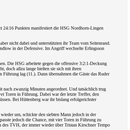
jetzt 24:16 Punkten manifestiert die HSG Nordhorn-Lingen
aber nicht dabei und unterstützten ihr Team vom Seitenrand.
andlow in der Defensive. Im Angriff wechselte Erlingsson
gehen. Die HSG arbeitete gegen die offensive 3:2:1-Deckung
 doch allzu lange hielten sie sich mit ihren
in Führung lag (11.). Dann übernahmen die Gäste das Ruder
it nach zwanzig Minuten angeordnet. Und tatsächlich trug
i Toren in Führung. Dabei war der letzte Treffer, den
ssen. Bei Hüttenberg war ihr bislang erfolgreichster
 wieder um, schickte den siebten Mann jedoch in der
passte jedoch die Chance, mit vier Toren in Führung zu
ßen des TVH, der immer wieder über Tristan Kirschner Tempo