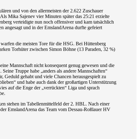
kulären und von den allermeisten der 2.622 Zuschauer
Als Mika Sajenev vier Minuten später das 25:21 erzielte
erg verteidigte nun noch offensiver und kam tatsächlich
en angesagt und in der EmslandArena durfte gefeiert
 warfen die meisten Tore für die HSG. Bei Hüttenberg
starken Torhüter zwischen Simon Böhne (13 Paraden, 32 %)
i seine Mannschaft nicht konsequent genug gewesen und die
. Seine Truppe habe „anders als andere Mannschaften“
ür, Geduld gehabt und viele Chancen herausgespielt zu
blieben“ und habe auch dank der großartigen Unterstützung
ies auf die Enge der „verrückten“ Liga und sprach
abe.
en stehen im Tabellenmittelfeld der 2. HBL. Nach einer
 in der EmslandArena das Team vom Dessau-Roßlauer HV