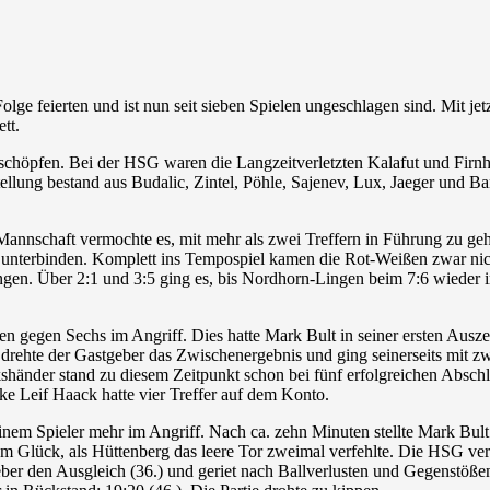
olge feierten und ist nun seit sieben Spielen ungeschlagen sind. Mit 
tett.
schöpfen. Bei der HSG waren die Langzeitverletzten Kalafut und Firnh
tellung bestand aus Budalic, Zintel, Pöhle, Sajenev, Lux, Jaeger und B
ne Mannschaft vermochte es, mit mehr als zwei Treffern in Führung zu 
unterbinden. Komplett ins Tempospiel kamen die Rot-Weißen zwar nicht,
ngen. Über 2:1 und 3:5 ging es, bis Nordhorn-Lingen beim 7:6 wieder 
n gegen Sechs im Angriff. Dies hatte Mark Bult in seiner ersten Ausze
rehte der Gastgeber das Zwischenergebnis und ging seinerseits mit zwe
händer stand zu diesem Zeitpunkt schon bei fünf erfolgreichen Abschlü
ke Leif Haack hatte vier Treffer auf dem Konto.
nem Spieler mehr im Angriff. Nach ca. zehn Minuten stellte Mark Bult
am Glück, als Hüttenberg das leere Tor zweimal verfehlte. Die HSG ver
eber den Ausgleich (36.) und geriet nach Ballverlusten und Gegenstö