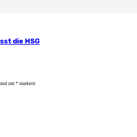
lichen Situation
mmt
und Öffentlichkeitsarbeit
ässt die HSG
sind mit
*
markiert