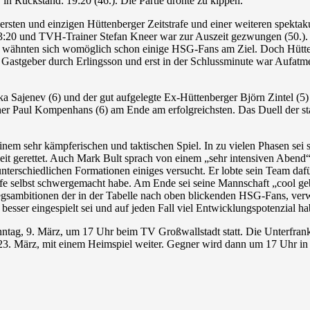
 in Rückstand: 19:20 (46.). Die Partie drohte zu kippen.
ersten und einzigen Hüttenberger Zeitstrafe und einer weiteren spekta
23:20 und TVH-Trainer Stefan Kneer war zur Auszeit gezwungen (50.). 
, wähnten sich womöglich schon einige HSG-Fans am Ziel. Doch Hüttenb
r Gastgeber durch Erlingsson und erst in der Schlussminute war Aufatm
a Sajenev (6) und der gut aufgelegte Ex-Hüttenberger Björn Zintel (5)
her Paul Kompenhans (6) am Ende am erfolgreichsten. Das Duell der 
inem sehr kämpferischen und taktischen Spiel. In zu vielen Phasen se
it gerettet. Auch Mark Bult sprach von einem „sehr intensiven Abend“
nterschiedlichen Formationen einiges versucht. Er lobte sein Team daf
fe selbst schwergemacht habe. Am Ende sei seine Mannschaft „cool ge
iegsambitionen der in der Tabelle nach oben blickenden HSG-Fans, verw
 besser eingespielt sei und auf jeden Fall viel Entwicklungspotenzial h
tag, 9. März, um 17 Uhr beim TV Großwallstadt statt. Die Unterfrank
 23. März, mit einem Heimspiel weiter. Gegner wird dann um 17 Uhr