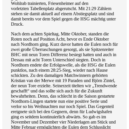
Wohlrab trainierten, Friesenheimer auf den
vorletzten Tabellenplatz abgerutscht. Mit 21:29 Zählern
stehen sie damit aktuell auf einem Abstiegsplatz und sind
damit bereits vor dem Spiel gegen die HSG mächtig unter
Druck.
Nach dem achten Spieltag, Mitte Oktober, standen die
Roten noch auf Position Acht, bevor es Ende Oktober
nach Nordhorn ging. Kurz davor hatten die Eulen noch für
zwei große Überraschungen gesorgt, als sie Spitzenreiter
BHC mit neun Toren Differenz besiegt hatten und auch in
Dessau mit acht Toren Unterschied siegten. Doch in
Nordhorn endete die Erfolgswelle, als die HSG die Eulen
punktlos, nach einem 28:25-Sieg, wieder nach Hause
schickten. Zu den damaligen Matchwinnern gehörten
Kristian van der Merwe mit 19 Paraden und Björn Zintel,
der neun Tore erzielte. Seinerzeit titelten wir „Trendwende
geschafft“ und das sollte sich auch für die Zukunft
bewahrheiten. Denn, das schlecht in die Saison gestartete
Nordhorn-Lingen startete nun eine positive Serie und
verlor so bis Weihnachten nur noch Spiel. Das Gegenteil
ereignete sich bei den Gegnern, denn für Ludwigshafen
ging es seitdem kontinuierlich abwärts. So gab es im
November und Dezember vier Niederlagen am Stück und
Mitte Februar ermöglichten die Eulen dem Schlusslicht