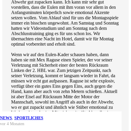
Abwehr gut zupacken kann. Ich kann mir sehr gut
vorstellen, dass die Eulen mit ihm voran vor allem in den
Anfangsminuten körperlich sowie emotional Akzente
setzen wollen. Vom Ablauf sind für uns die Montagsspiele
immer ein bisschen ungewohnt. Am Samstag und Sonntag
hatten wir Videostudium und am Sonntag nach dem
Abschlusstraining ging es für uns schon los. Wir
übernachten eine Nacht im Hotel, damit wir für Montag
optimal vorbereitet und erholt sind.
Wenn wir auf den Eulen-Kader schauen haben, dann
haben sie mit Mex Raguse einen Spieler, der vor seiner
Verletzung mit Sicherheit einer der besten Rückraum
Linken der 2. HBL war. Zum jetzigen Zeitpunkt, nach
seiner Verletzung, kommt er langsam wieder in Fahrt, da
müssen wir echt gut aufpassen. Raguse ist sehr explosiv,
verfügt über ein gutes Eins gegen Eins, auch gegen die
Hand, kann aber auch von zehn Metern schießen. Aktuell
ist aber Eisel auf Rückraum Mitte der Motor der
Mannschaft, sowohl im Angriff als auch in der Abwehr,
wo er gut zupackt und ähnlich wie Stüber emotional zu
Werke geht und seine Mitspieler mitreißt. Also alles in
einem eine große Herausforderung und wir müssen schon
NEWS
NEWS
NEWS
NEWS
,
SPORTLICHES
an unser Limit gehen, um dort zu bestehen. Trotzdem bin
vor 3 Wochen
vor 2 Monaten
vor 4 Monaten
vor 4 Monaten
NEWS
ich da sehr optimistisch und positiv gestimmt. Wir haben
vor 1 Monat