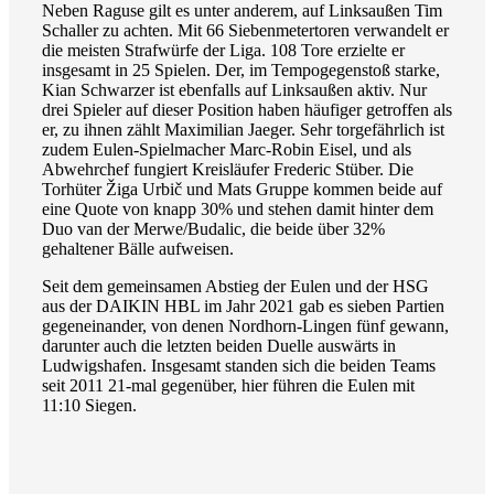
Neben Raguse gilt es unter anderem, auf Linksaußen Tim
Schaller zu achten. Mit 66 Siebenmetertoren verwandelt er
die meisten Strafwürfe der Liga. 108 Tore erzielte er
insgesamt in 25 Spielen. Der, im Tempogegenstoß starke,
Kian Schwarzer ist ebenfalls auf Linksaußen aktiv. Nur
drei Spieler auf dieser Position haben häufiger getroffen als
er, zu ihnen zählt Maximilian Jaeger. Sehr torgefährlich ist
zudem Eulen-Spielmacher Marc-Robin Eisel, und als
Abwehrchef fungiert Kreisläufer Frederic Stüber. Die
Torhüter Žiga Urbič und Mats Gruppe kommen beide auf
eine Quote von knapp 30% und stehen damit hinter dem
Duo van der Merwe/Budalic, die beide über 32%
gehaltener Bälle aufweisen.
Seit dem gemeinsamen Abstieg der Eulen und der HSG
aus der DAIKIN HBL im Jahr 2021 gab es sieben Partien
gegeneinander, von denen Nordhorn-Lingen fünf gewann,
darunter auch die letzten beiden Duelle auswärts in
Ludwigshafen. Insgesamt standen sich die beiden Teams
seit 2011 21-mal gegenüber, hier führen die Eulen mit
11:10 Siegen.