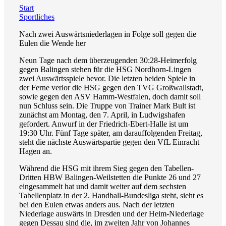
Start
Sportliches
Nach zwei Auswärtsniederlagen in Folge soll gegen die
Eulen die Wende her
Neun Tage nach dem überzeugenden 30:28-Heimerfolg
gegen Balingen stehen für die HSG Nordhorn-Lingen
zwei Auswärtsspiele bevor. Die letzten beiden Spiele in
der Ferne verlor die HSG gegen den TVG Großwallstadt,
sowie gegen den ASV Hamm-Westfalen, doch damit soll
nun Schluss sein. Die Truppe von Trainer Mark Bult ist
zunächst am Montag, den 7. April, in Ludwigshafen
gefordert. Anwurf in der Friedrich-Ebert-Halle ist um
19:30 Uhr. Fünf Tage später, am darauffolgenden Freitag,
steht die nächste Auswärtspartie gegen den VfL Einracht
Hagen an.
Während die HSG mit ihrem Sieg gegen den Tabellen-
Dritten HBW Balingen-Weilstetten die Punkte 26 und 27
eingesammelt hat und damit weiter auf dem sechsten
Tabellenplatz in der 2. Handball-Bundesliga steht, sieht es
bei den Eulen etwas anders aus. Nach der letzten
Niederlage auswärts in Dresden und der Heim-Niederlage
gegen Dessau sind die, im zweiten Jahr von Johannes