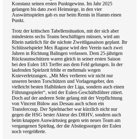
Konstanz seinen ersten Punktgewinn. Im Jahr 2025
gelangen bis dato zwei Heimsiege, in den vier
Auswärtsspielen gab es nur beim Remis in Hamm einen
Punkt.
Trotz der kritischen Tabellensituation, mit der sich aber
mindestens sechs Teams beschäftigen müssen, wird am
Rhein natürlich für die nächste Zweitligasaison geplant. Ihr
Schlüsselspieler Mex Raguse wird den Verein nach zwei
Jahren in Richtung Balingen verlassen. Dem 25-jährigen
Rückraumschützen waren gleich in seiner ersten Saison
bei den Eulen 183 Treffer aus dem Feld gelungen. In der
laufenden Spielzeit fehlte er mehrmals wegen
Knieverletzungen. „Mit Mex verlieren wir nicht nur
unseren besten Torschützen und Vorlagengeber, den
vielleicht besten Halblinken der Liga, sondern auch einen
Führungsspieler“, wird der Eulen-Geschäftsführer zitiert.
Doch auf der anderen Seite gelang mit der Verpflichtung
von Vincent Bülow aus Dessau auch schon ein
Transfercoup. Der Spielmacher war kürzlich nicht nur
gegen die HSG bester Akteur des DRHV, sondern auch
beim knappen Auswärtssieg gegen sein neues Team am
vergangenen Spieltag, der die Abstiegssorgen der Eulen
noch vergrößerte.