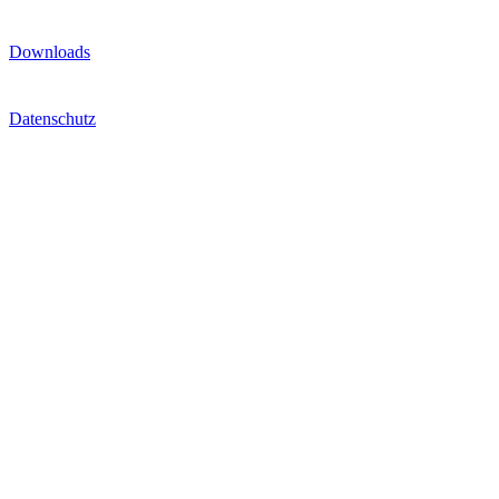
Downloads
Datenschutz
Impressum
Cookie-Einstellungen
Extras
Tickets
Fanshop