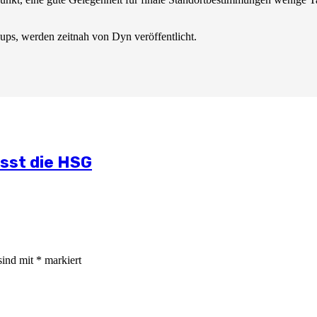
s, werden zeitnah von Dyn veröffentlicht.
lichen Situation
mmt
und Öffentlichkeitsarbeit
ässt die HSG
sind mit
*
markiert