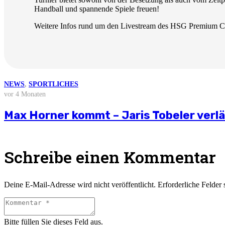
Handball und spannende Spiele freuen!
Weitere Infos rund um den Livestream des HSG Premium Cup
NEWS
NEWS
NEWS
NEWS
NEWS
,
SPORTLICHES
vor 3 Wochen
vor 4 Wochen
vor 2 Monaten
vor 3 Monaten
vor 4 Monaten
Weitere News
Stellungnahme zur aktuellen wirtschaft
Saisonvorbereitung 2026/27
Björn Zintel geht – Emiel Hoogland ko
Mathis Berger übernimmt Social Media 
Max Horner kommt – Jaris Tobeler verl
Schreibe einen Kommentar
Deine E-Mail-Adresse wird nicht veröffentlicht.
Erforderliche Felder 
Bitte füllen Sie dieses Feld aus.