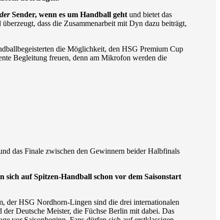
der
Sender, wenn es um Handball geht
und bietet das
 überzeugt, dass die Zusammenarbeit mit Dyn dazu beiträgt,
 Handballbegeisterten die Möglichkeit, den HSG Premium Cup
ente Begleitung freuen, denn am Mikrofon werden die
t und das Finale zwischen den Gewinnern beider Halbfinals
 sich auf Spitzen-Handball schon vor dem Saisonstart
, der HSG Nordhorn-Lingen sind die drei internationalen
r Deutsche Meister, die Füchse Berlin mit dabei. Das
ge vor Saisonbeginn. Fans dürfen sich auf erstklassigen