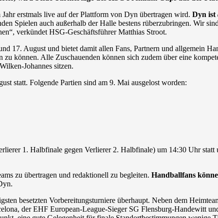
Jahr erstmals live auf der Plattform von Dyn übertragen wird.
Dyn ist
en Spielen auch außerhalb der Halle bestens rüberzubringen. Wir sind
en“, verkündet HSG-Geschäftsführer Matthias Stroot.
. und 17. August und bietet damit allen Fans, Partnern und allgemein
gen zu können. Alle Zuschauenden können sich zudem über eine kompet
ilken-Johannes sitzen.
ust statt. Folgende Partien sind am 9. Mai ausgelost worden:
rlierer 1. Halbfinale gegen Verlierer 2. Halbfinale) um 14:30 Uhr stat
ms zu übertragen und redaktionell zu begleiten.
Handballfans können
Dyn.
gsten besetzten Vorbereitungsturniere überhaupt. Neben dem Heimteam
ona, der EHF European-League-Sieger SG Flensburg-Handewitt und de
unkt, eine gute Gelegenheit für finale Standortbestimmungen wenige Ta