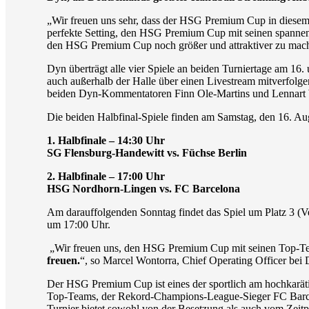
„Wir freuen uns sehr, dass der HSG Premium Cup in diesem 
perfekte Setting, den HSG Premium Cup mit seinen spannend
den HSG Premium Cup noch größer und attraktiver zu mach
Dyn überträgt alle vier Spiele an beiden Turniertage am 16
auch außerhalb der Halle über einen Livestream mitverfol
beiden Dyn-Kommentatoren Finn Ole-Martins und Lennart W
Die beiden Halbfinal-Spiele finden am Samstag, den 16. Aug
1. Halbfinale – 14:30 Uhr
SG Flensburg-Handewitt vs. Füchse Berlin
2. Halbfinale – 17:00 Uhr
HSG Nordhorn-Lingen vs. FC Barcelona
Am darauffolgenden Sonntag findet das Spiel um Platz 3 (Ve
um 17:00 Uhr.
„Wir freuen uns, den HSG Premium Cup mit seinen Top-Tea
freuen.
“, so Marcel Wontorra, Chief Operating Officer bei 
Der HSG Premium Cup ist eines der sportlich am hochkaräti
Top-Teams, der Rekord-Champions-League-Sieger FC Barcel
Turnier bietet sowohl von der Besetzung als auch vom Zeitp