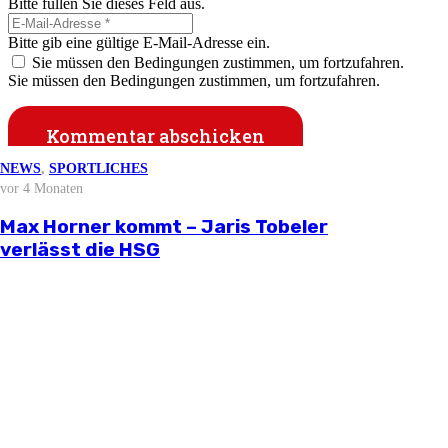
Bitte füllen Sie dieses Feld aus.
Bitte gib eine gültige E-Mail-Adresse ein.
Sie müssen den Bedingungen zustimmen, um fortzufahren.
Sie müssen den Bedingungen zustimmen, um fortzufahren.
Kommentar abschicken
NEWS
NEWS
NEWS
NEWS
,
SPORTLICHES
vor 3 Wochen
vor 2 Monaten
vor 3 Monaten
vor 4 Monaten
NEWS
vor 4 Wochen
Stellungnahme zur aktuellen
Björn Zintel geht – Emiel Hoogland
Mathis Berger übernimmt Social Media
Max Horner kommt – Jaris Tobeler
wirtschaftlichen Situation
Saisonvorbereitung 2026/27
kommt
und Öffentlichkeitsarbeit
verlässt die HSG
Informationen