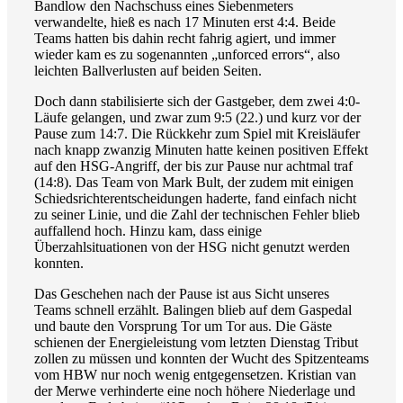
Bandlow den Nachschuss eines Siebenmeters
verwandelte, hieß es nach 17 Minuten erst 4:4. Beide
Teams hatten bis dahin recht fahrig agiert, und immer
wieder kam es zu sogenannten „unforced errors“, also
leichten Ballverlusten auf beiden Seiten.
Doch dann stabilisierte sich der Gastgeber, dem zwei 4:0-
Läufe gelangen, und zwar zum 9:5 (22.) und kurz vor der
Pause zum 14:7. Die Rückkehr zum Spiel mit Kreisläufer
nach knapp zwanzig Minuten hatte keinen positiven Effekt
auf den HSG-Angriff, der bis zur Pause nur achtmal traf
(14:8). Das Team von Mark Bult, der zudem mit einigen
Schiedsrichterentscheidungen haderte, fand einfach nicht
zu seiner Linie, und die Zahl der technischen Fehler blieb
auffallend hoch. Hinzu kam, dass einige
Überzahlsituationen von der HSG nicht genutzt werden
konnten.
Das Geschehen nach der Pause ist aus Sicht unseres
Teams schnell erzählt. Balingen blieb auf dem Gaspedal
und baute den Vorsprung Tor um Tor aus. Die Gäste
schienen der Energieleistung vom letzten Dienstag Tribut
zollen zu müssen und konnten der Wucht des Spitzenteams
vom HBW nur noch wenig entgegensetzen. Kristian van
der Merwe verhinderte eine noch höhere Niederlage und