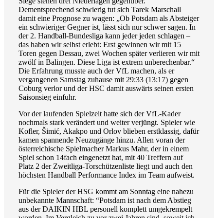
Siege stehen drei Niederlagen gegenüber.
Dementsprechend schwierig tut sich Tarek Marschall
damit eine Prognose zu wagen: „Ob Potsdam als Absteiger
ein schwieriger Gegner ist, lässt sich nur schwer sagen. In
der 2. Handball-Bundesliga kann jeder jeden schlagen –
das haben wir selbst erlebt: Erst gewinnen wir mit 15
Toren gegen Dessau, zwei Wochen später verlieren wir mit
zwölf in Balingen. Diese Liga ist extrem unberechenbar.“
Die Erfahrung musste auch der VfL machen, als er
vergangenen Samstag zuhause mit 29:33 (13:17) gegen
Coburg verlor und der HSC damit auswärts seinen ersten
Saisonsieg einfuhr.
Vor der laufenden Spielzeit hatte sich der VfL-Kader
nochmals stark verändert und weiter verjüngt. Spieler wie
Kofler, Šimić, Akakpo und Orlov blieben erstklassig, dafür
kamen spannende Neuzugänge hinzu. Allen voran der
österreichische Spielmacher Markus Mahr, der in einem
Spiel schon 14fach eingenetzt hat, mit 40 Treffern auf
Platz 2 der Zweitliga-Torschützenliste liegt und auch den
höchsten Handball Performance Index im Team aufweist.
Für die Spieler der HSG kommt am Sonntag eine nahezu
unbekannte Mannschaft: “Potsdam ist nach dem Abstieg
aus der DAIKIN HBL personell komplett umgekrempelt
worden. Im Vergleich zu vor zwei Jahren sind, soweit ich