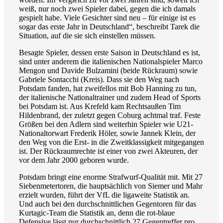
weiß, nur noch zwei Spieler dabei, gegen die ich damals
gespielt habe. Viele Gesichter sind neu – für einige ist es
sogar das erste Jahr in Deutschland“, beschreibt Tarek die
Situation, auf die sie sich einstellen müssen.
Besagte Spieler, dessen erste Saison in Deutschland es ist,
sind unter anderem die italienischen Nationalspieler Marco
Mengon und Davide Bulzamini (beide Rückraum) sowie
Gabriele Sontacchi (Kreis). Dass sie den Weg nach
Potsdam fanden, hat zweifellos mit Bob Hanning zu tun,
der italienische Nationaltrainer und zudem Head of Sports
bei Potsdam ist. Aus Krefeld kam Rechtsaußen Tim
Hildenbrand, der zuletzt gegen Coburg achtmal traf. Feste
Größen bei den Adlern sind weiterhin Spieler wie U21-
Nationaltorwart Frederik Höler, sowie Jannek Klein, der
den Weg von die Erst- in die Zweitklassigkeit mitgegangen
ist. Der Rückraumrechte ist einer von zwei Akteuren, der
vor dem Jahr 2000 geboren wurde.
Potsdam bringt eine enorme Strafwurf-Qualität mit. Mit 27
Siebenmetertoren, die hauptsächlich von Siemer und Mahr
erzielt wurden, führt der VfL die ligaweite Statistik an.
Und auch bei den durchschnittlichen Gegentoren für das
Kurtagic-Team die Statistik an, denn die rot-blaue
Defensive lässt nur durchschnittlich 27 Gegentreffer pro