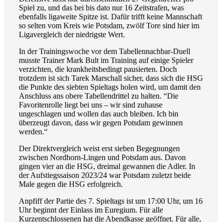
Spiel zu, und das bei bis dato nur 16 Zeitstrafen, was
ebenfalls ligaweite Spitze ist. Dafür trifft keine Mannschaft
so selten vom Kreis wie Potsdam, zwölf Tore sind hier im
Ligavergleich der niedrigste Wert.
In der Trainingswoche vor dem Tabellennachbar-Duell
musste Trainer Mark Bult im Training auf einige Spieler
verzichten, die krankheitsbedingt pausierten. Doch
trotzdem ist sich Tarek Marschall sicher, dass sich die HSG
die Punkte des siebten Spieltags holen wird, um damit den
Anschluss ans obere Tabellendrittel zu halten. “Die
Favoritenrolle liegt bei uns – wir sind zuhause
ungeschlagen und wollen das auch bleiben. Ich bin
überzeugt davon, dass wir gegen Potsdam gewinnen
werden.“
Der Direktvergleich weist erst sieben Begegnungen
zwischen Nordhorn-Lingen und Potsdam aus. Davon
gingen vier an die HSG, dreimal gewannen die Adler. In
der Aufstiegssaison 2023/24 war Potsdam zuletzt beide
Male gegen die HSG erfolgreich.
Anpfiff der Partie des 7. Spieltags ist um 17:00 Uhr, um 16
Uhr beginnt der Einlass im Euregium. Für alle
Kurzentschlossenen hat die Abendkasse geöffnet. Für alle,