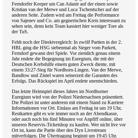
Ferndorfer Keeper um Can Adanir auf der einen sowie
Kristian van der Merwe und Luca Tschentscher auf der
anderen Seite. Zudem wird am Freitag die Performance
von Sajenev und Co. am gegnerischen Kreis interessant zu
sehen sein, denn kein Team kassiert hier weniger Tore als
der TuS.
Fehlt noch der Direktvergleich: In zwölf Partien in der 2.
HBL ging die HSG siebenmal als Sieger vom Parkett,
Ferndorf gewann drei Spiele. Vor ziemlich genau einem
Jahr endete die Begegnung im Euregium, die mit der
Deutschen Krebshilfe einem guten Zweck diente, mit
einem 33:27-Sieg für Nordhorn-Lingen. Van der Merwe,
Bandlow und Zintel waren seinerzeit die Garanten des
Erfolgs. Das Rückspiel im April endete unentschieden.
Das letzte Heimspiel dieses Jahres im Nordhorner
Euregium wird von der Polizei Niedersachsen präsentiert.
Die Polizei ist unter anderem mit einem Stand zu Karriere
Informationen vor Ort. Einlass am Freitag ist um 19 Uhr,
Restkarten gibt es wie immer noch an der Abendkasse,
oder auch noch bis fünf Minuten vor Anpfiff online, über
unseren Reservix-Ticketshop zu kaufen. Wer nicht live vor
Ort ist, kann die Partie über den Dyn Livestream
mitverfolgen. Die Übertragung beginnt um 19:45 Uhr.