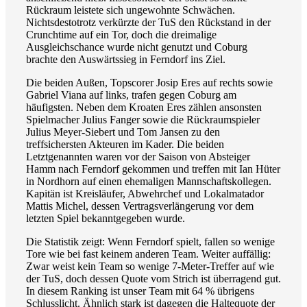
Rückraum leistete sich ungewohnte Schwächen.
Nichtsdestotrotz verkürzte der TuS den Rückstand in der
Crunchtime auf ein Tor, doch die dreimalige
Ausgleichschance wurde nicht genutzt und Coburg
brachte den Auswärtssieg in Ferndorf ins Ziel.
Die beiden Außen, Topscorer Josip Eres auf rechts sowie
Gabriel Viana auf links, trafen gegen Coburg am
häufigsten. Neben dem Kroaten Eres zählen ansonsten
Spielmacher Julius Fanger sowie die Rückraumspieler
Julius Meyer-Siebert und Tom Jansen zu den
treffsichersten Akteuren im Kader. Die beiden
Letztgenannten waren vor der Saison von Absteiger
Hamm nach Ferndorf gekommen und treffen mit Ian Hüter
in Nordhorn auf einen ehemaligen Mannschaftskollegen.
Kapitän ist Kreisläufer, Abwehrchef und Lokalmatador
Mattis Michel, dessen Vertragsverlängerung vor dem
letzten Spiel bekanntgegeben wurde.
Die Statistik zeigt: Wenn Ferndorf spielt, fallen so wenige
Tore wie bei fast keinem anderen Team. Weiter auffällig:
Zwar weist kein Team so wenige 7-Meter-Treffer auf wie
der TuS, doch dessen Quote vom Strich ist überragend gut.
In diesem Ranking ist unser Team mit 64 % übrigens
Schlusslicht. Ähnlich stark ist dagegen die Haltequote der