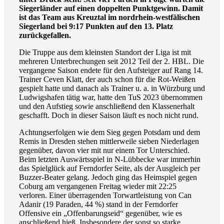
Siegerländer
auf einen doppelten Punktgewinn
. Damit
ist das Team aus Kreuztal im nordrhein-westfälischen
Siegerland bei 9:17 Punkten auf den 13. Platz
zurückgefallen.
Die Truppe aus dem kleinsten Standort der Liga ist mit
mehreren Unterbrechungen seit 2012 Teil der 2. HBL. Die
vergangene Saison endete für den Aufsteiger auf Rang 14.
Trainer Ceven Klatt, der auch schon für die Rot-Weißen
gespielt hatte und danach als Trainer u. a. in Würzburg und
Ludwigshafen tätig war, hatte den TuS 2023 übernommen
und den Aufstieg sowie anschließend den Klassenerhalt
geschafft. Doch in dieser Saison läuft es noch nicht rund.
Achtungserfolgen wie dem Sieg gegen Potsdam und dem
Remis in Dresden stehen mittlerweile sieben Niederlagen
gegenüber, davon vier mit nur einem Tor Unterschied.
Beim letzten Auswärtsspiel in N-Lübbecke war immerhin
das Spielglück auf Ferndorfer Seite, als der Ausgleich per
Buzzer-Beater gelang. Jedoch ging das Heimspiel gegen
Coburg am vergangenen Freitag wieder mit 22:25
verloren. Einer überragenden Torwartleistung von Can
Adanir (19 Paraden, 44 %) stand in der Ferndorfer
Offensive ein „Offenbarungseid“ gegenüber, wie es
anschließend hieß. Insbesondere der sonst so starke