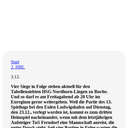
Start
2. HBL
3.12.
Vier Siege in Folge stehen aktuell für
den
Tabellen
siebten
HSG Nordhorn-Lingen zu Buche.
Und so
darf es am Freitagabend ab 20 Uhr im
Euregium gerne weitergehen
. Weil die Partie
des 13.
Spieltags
bei den Eulen Ludwigshafen auf Dienstag,
den 23.12., verlegt worden ist, kommt es zum dritten
Heimspiel nacheinander,
wenn mit dem letztjährigen
Aufsteiger TuS Ferndorf ein
e Mannschaft
anreist,
die
unter Druck steht. Seit
vier Partien
in Folge warten die