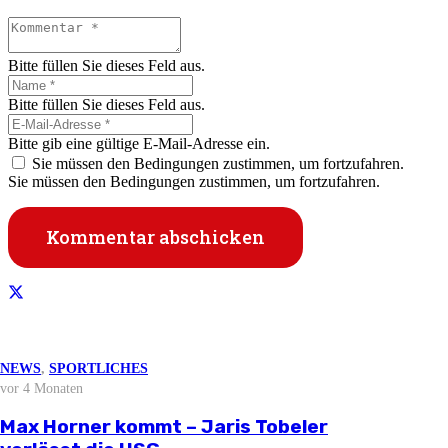
Bitte füllen Sie dieses Feld aus.
Bitte füllen Sie dieses Feld aus.
Bitte gib eine gültige E-Mail-Adresse ein.
Sie müssen den Bedingungen zustimmen, um fortzufahren.
Sie müssen den Bedingungen zustimmen, um fortzufahren.
Kommentar abschicken
NEWS
NEWS
NEWS
NEWS
,
SPORTLICHES
Informationen
vor 3 Wochen
vor 2 Monaten
vor 3 Monaten
vor 4 Monaten
NEWS
vor 4 Wochen
Stellungnahme zur aktuellen
Björn Zintel geht – Emiel Hoogland
Mathis Berger übernimmt Social Media
Max Horner kommt – Jaris Tobeler
HSG Nordhorn e.V.