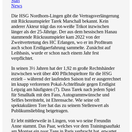
Start
News
Die HSG Nordhorn-Lingen gibt die Vertragsverlängerung
mit Rückraumspieler Tarek Marschall bekannt. Kein
anderer Akteur trägt das rot-weiße Trikot inzwischen
länger als der 25-Jährige. Der aus dem hessischen Hanau
stammende Rückraumspieler kam 2022 von der
Zweitvertretung des HC Erlangen, wo er im Profiteam
auch schon Erstligaerfahrung sammelte. Zunächst auf
Leihbasis, wurde er schon nach einem Jahr fest
verpflichtet.
In seinen 3½ Jahren hat der 1,92 m große Rechtshänder
inzwischen weit über 400 Pflichtspieltore für die HSG
erzielt – während der laufenden Saison traf er ausgerechnet
im knapp verlorenen Pokal-Achtelfinale gegen Erstligist
Leipzig am häufigsten (7). Dass Tarek nach jedem Spiel
für Smalltalk mit den Fans, Autogrammwünsche und
Selfies bereitsteht, ist Ehrensache. Wie seine oft
spektakulären Tore hat das zu seinem Stellenwert als
Publikumsliebling beigetragen.
Er lebt mittlerweile in Lingen, von wo seine Freundin
Anne stammt. Das Paar, welches vor dem Trainingsauftakt
am Montag ein paar Tage in Paris verbracht hat, erwartet