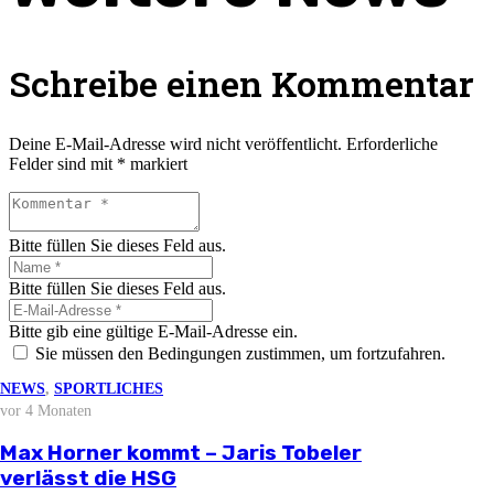
Schreibe einen Kommentar
Deine E-Mail-Adresse wird nicht veröffentlicht.
Erforderliche
Felder sind mit
*
markiert
Bitte füllen Sie dieses Feld aus.
Bitte füllen Sie dieses Feld aus.
Bitte gib eine gültige E-Mail-Adresse ein.
Sie müssen den Bedingungen zustimmen, um fortzufahren.
Sie müssen den Bedingungen zustimmen, um fortzufahren.
NEWS
NEWS
NEWS
NEWS
,
SPORTLICHES
vor 3 Wochen
vor 2 Monaten
vor 3 Monaten
vor 4 Monaten
NEWS
Kommentar abschicken
vor 4 Wochen
Stellungnahme zur aktuellen
Björn Zintel geht – Emiel Hoogland
Mathis Berger übernimmt Social Media
Max Horner kommt – Jaris Tobeler
wirtschaftlichen Situation
Saisonvorbereitung 2026/27
kommt
und Öffentlichkeitsarbeit
verlässt die HSG