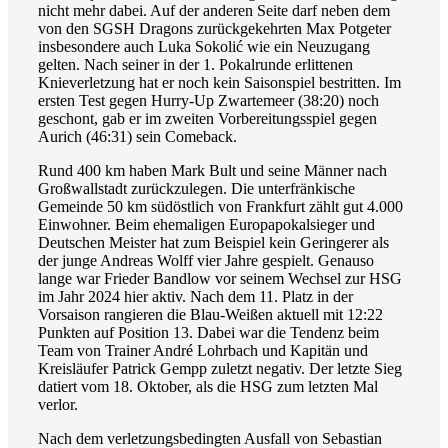
nicht mehr dabei. Auf der anderen Seite darf neben dem
von den SGSH Dragons zurückgekehrten Max Potgeter
insbesondere auch Luka Sokolić wie ein Neuzugang
gelten. Nach seiner in der 1. Pokalrunde erlittenen
Knieverletzung hat er noch kein Saisonspiel bestritten. Im
ersten Test gegen Hurry-Up Zwartemeer (38:20) noch
geschont, gab er im zweiten Vorbereitungsspiel gegen
Aurich (46:31) sein Comeback.
Rund 400 km haben Mark Bult und seine Männer nach
Großwallstadt zurückzulegen. Die unterfränkische
Gemeinde 50 km südöstlich von Frankfurt zählt gut 4.000
Einwohner. Beim ehemaligen Europapokalsieger und
Deutschen Meister hat zum Beispiel kein Geringerer als
der junge Andreas Wolff vier Jahre gespielt. Genauso
lange war Frieder Bandlow vor seinem Wechsel zur HSG
im Jahr 2024 hier aktiv. Nach dem 11. Platz in der
Vorsaison rangieren die Blau-Weißen aktuell mit 12:22
Punkten auf Position 13. Dabei war die Tendenz beim
Team von Trainer André Lohrbach und Kapitän und
Kreisläufer Patrick Gempp zuletzt negativ. Der letzte Sieg
datiert vom 18. Oktober, als die HSG zum letzten Mal
verlor.
Nach dem verletzungsbedingten Ausfall von Sebastian