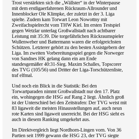
Trost verstärkten sich die „Wällster“ in der Winterpause
mit dem erstligaerfahrenen Rückraum-Allrounder und
Innenblocker Ole Klimpke, der zuletzt in der 3. Liga
spielte. Zudem kam Torwart Leon Nowottny mit
Zweifachspielrecht vom THW Kiel. Im ersten Testspiel
gegen Wetzlar unterlag Großwallstadt nach achtbarer
Leistung mit 35:39. Die torgefährlichen Rückraumspieler
Wullenweber und Battermann waren die erfolgreichsten
Schützen. Letzterer gehört zu den besten Assistgebern der
Liga. Im zweiten Vorbereitungsspiel gegen die Norweger
von Sandnes HK gelang dann ein am Ende
standesgemäßer 40:31-Sieg. Maxim Schalles, Topscorer
des TVG (105/56) und Dritter der Liga-Torschützenliste,
traf elfmal.
Und noch ein Blick in die Statistik: Bei den
Torwartparaden nimmt Großwallstadt nur den 17. Platz
ein, wohingegen die HSG auf Rang 2 liegt. Ähnlich groß
ist der Unterschied bei den Zeitstrafen: Der TVG weist mit
83 ligaweit die meisten Hinausstellungen auf, auch neun
rote Karten sind ligaweit unerreicht. Bei der HSG sieht es
auch in diesem Ranking umgekehrt aus.
Im Direktvergleich liegt Nordhorn-Lingen vorn. Von 36
Partien seit 1999 gewann die HSG 23, der TVG siegte