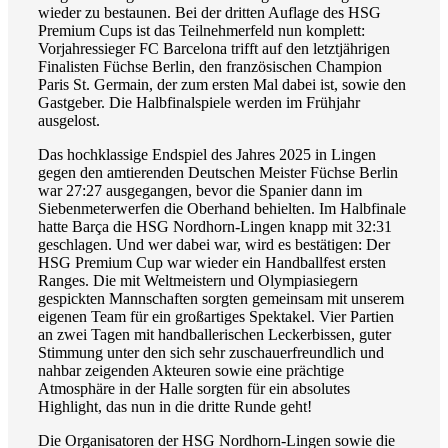
wieder zu bestaunen. Bei der dritten Auflage des HSG
Premium Cups ist das Teilnehmerfeld nun komplett:
Vorjahressieger FC Barcelona trifft auf den letztjährigen
Finalisten Füchse Berlin, den französischen Champion
Paris St. Germain, der zum ersten Mal dabei ist, sowie den
Gastgeber. Die Halbfinalspiele werden im Frühjahr
ausgelost.
Das hochklassige Endspiel des Jahres 2025 in Lingen
gegen den amtierenden Deutschen Meister Füchse Berlin
war 27:27 ausgegangen, bevor die Spanier dann im
Siebenmeterwerfen die Oberhand behielten. Im Halbfinale
hatte Barça die HSG Nordhorn-Lingen knapp mit 32:31
geschlagen. Und wer dabei war, wird es bestätigen: Der
HSG Premium Cup war wieder ein Handballfest ersten
Ranges. Die mit Weltmeistern und Olympiasiegern
gespickten Mannschaften sorgten gemeinsam mit unserem
eigenen Team für ein großartiges Spektakel. Vier Partien
an zwei Tagen mit handballerischen Leckerbissen, guter
Stimmung unter den sich sehr zuschauerfreundlich und
nahbar zeigenden Akteuren sowie eine prächtige
Atmosphäre in der Halle sorgten für ein absolutes
Highlight, das nun in die dritte Runde geht!
Die Organisatoren der HSG Nordhorn-Lingen sowie die