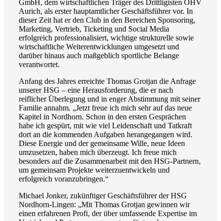
GmbH, dem wirtschaftlichen Träger des Drittligisten OHV
Aurich, als erster hauptamtlicher Geschäftsführer vor. In
dieser Zeit hat er den Club in den Bereichen Sponsoring,
Marketing, Vertrieb, Ticketing und Social Media
erfolgreich professionalisiert, wichtige strukturelle sowie
wirtschaftliche Weiterentwicklungen umgesetzt und
darüber hinaus auch maßgeblich sportliche Belange
verantwortet.
Anfang des Jahres erreichte Thomas Grotjan die Anfrage
unserer HSG – eine Herausforderung, die er nach
reiflicher Überlegung und in enger Abstimmung mit seiner
Familie annahm. „Jetzt freue ich mich sehr auf das neue
Kapitel in Nordhorn. Schon in den ersten Gesprächen
habe ich gespürt, mit wie viel Leidenschaft und Tatkraft
dort an die kommenden Aufgaben herangegangen wird.
Diese Energie und der gemeinsame Wille, neue Ideen
umzusetzen, haben mich überzeugt. Ich freue mich
besonders auf die Zusammenarbeit mit den HSG-Partnern,
um gemeinsam Projekte weiterzuentwickeln und
erfolgreich voranzubringen.“
Michael Jonker, zukünftiger Geschäftsführer der HSG
Nordhorn-Lingen: „Mit Thomas Grotjan gewinnen wir
einen erfahrenen Profi, der über umfassende Expertise im