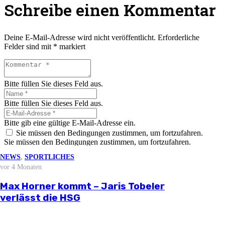
Schreibe einen Kommentar
Deine E-Mail-Adresse wird nicht veröffentlicht.
Erforderliche
Felder sind mit
*
markiert
Bitte füllen Sie dieses Feld aus.
Bitte füllen Sie dieses Feld aus.
Bitte gib eine gültige E-Mail-Adresse ein.
Sie müssen den Bedingungen zustimmen, um fortzufahren.
Sie müssen den Bedingungen zustimmen, um fortzufahren.
NEWS
NEWS
NEWS
NEWS
,
SPORTLICHES
vor 3 Wochen
vor 2 Monaten
vor 3 Monaten
vor 4 Monaten
Kommentar abschicken
NEWS
vor 4 Wochen
Stellungnahme zur aktuellen
Björn Zintel geht – Emiel Hoogland
Mathis Berger übernimmt Social Media
Max Horner kommt – Jaris Tobeler
wirtschaftlichen Situation
Saisonvorbereitung 2026/27
kommt
und Öffentlichkeitsarbeit
verlässt die HSG