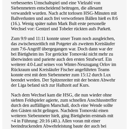
verbessertes Umschaltspiel und eine Vielzahl von
Siebenmetern entscheidend beitrugen, die allesamt
verwandelt wurden. Nach acht torlosen HSG-Minuten mit
Ballverlusten und auch frei verworfenen Bällen hieß es 8:6
(16.). Wenig später nahm Mark Bult erste personelle
Wechsel vor: Gentzel und Tobeler rückten aufs Parkett.
Zum 9:9 und 11:11 konnte unser Team noch ausgleichen,
das zwischenzeitlich mit Potgeter als zweitem Kreisläufer
zum 7:6-Angriff übergegangen war. Doch dann war der
bei Bietigheim ins Tor gerückte Tomovski nicht mehr zu
überwinden und parierte auch den ersten Strafwurf. Ein
weiterer 4:0-Lauf seines von Winter-Neuzugang Orlov im
Rückraum und Kreisläufer Fischer angeführten Teams
konnte erst mit dem Siebenmeter zum 15:12 durch Lux
beendet werden. Der Spitzenreiter mit der besten Abwehr
der Liga befand sich zur Halbzeit auf Kurs.
Nach dem Wechsel kam die HSG, die nun wieder ohne
siebten Feldspieler agierte, zum schnellen Anschlusstreffer
durch den auffälligen Marschall, doch eine Wende sollte
den Gästen nicht gelingen. Nachdem Tomovski einen
weiteren Siebenmeter hielt, ging Bietigheim erstmals mit
+4 in Führung: 20:16 (40.). Allen voran mit einer
beeindruckenden Abwehrleistung baute der auch bei