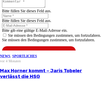
Bitte füllen Sie dieses Feld aus.
Bitte füllen Sie dieses Feld aus.
Bitte gib eine gültige E-Mail-Adresse ein.
Sie müssen den Bedingungen zustimmen, um fortzufahren.
Sie müssen den Bedingungen zustimmen, um fortzufahren.
Kommentar abschicken
NEWS
NEWS
NEWS
NEWS
,
SPORTLICHES
vor 3 Wochen
vor 2 Monaten
vor 3 Monaten
vor 4 Monaten
NEWS
vor 4 Wochen
Stellungnahme zur aktuellen
Björn Zintel geht – Emiel Hoogland
Mathis Berger übernimmt Social Media
Max Horner kommt – Jaris Tobeler
wirtschaftlichen Situation
Saisonvorbereitung 2026/27
kommt
und Öffentlichkeitsarbeit
verlässt die HSG
Informationen
HSG Nordhorn e.V.