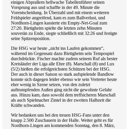
einigen Abprallern hellwache Tabellenführer seinen
Vorsprung aus und schaffte in der 49. Minute die
Vorentscheidung. In Überzahl und mit einem weiteren
Feldspieler angreifend, kam es zum Ballverlust, und
Nordhorn-Lingen kassierte ein Empty-Net-Goal zum
27:20. Bietigheim spielte die letzten zehn Minuten
souverän zu Ende, siegte schließlich mit 32:26 und festigte
seine Spitzenposition.
Die HSG war heute „nicht ins Laufen gekommen“,
während im Gegensatz dazu Bietigheim sein Tempospiel
durchdrückte. Fischer machte zudem seinem Ruf als bester
Kreisläufer der Liga alle Ehre (8). Marschall (8) und Lux
(5/2) hießen die erfolgreichsten Schützen bei der HSG.
Der auch in dieser Saison so stark aufspielende Bandlow
konnte sich dagegen leider ebenso wie sein Vertreter heute
eher wenig in Szene setzen, von den zuletzt
auftrumpfenden Außen ging nicht die gewohnte Gefahr
aus. Hinzu kam, dass sowohl dem treffsicheren Marschall
als auch Spielmacher Zintel in der zweiten Halbzeit die
Kräfte schwanden.
Wir bedanken uns bei den treuen HSG-Fans unter den
knapp 2.500 Zuschauern in der Halle. Weiter geht es für
Nordhorn-Lingen am kommenden Sonntag, den 8. März,