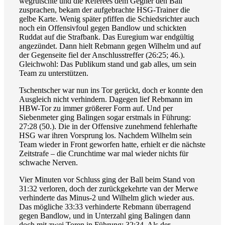
wegrutschte und die Referees dem Gegner den Ball
zusprachen, bekam der aufgebrachte HSG-Trainer die
gelbe Karte. Wenig später pfiffen die Schiedsrichter auch
noch ein Offensivfoul gegen Bandlow und schickten
Ruddat auf die Strafbank. Das Euregium war endgültig
angezündet. Dann hielt Rebmann gegen Wilhelm und auf
der Gegenseite fiel der Anschlusstreffer (26:25; 46.).
Gleichwohl: Das Publikum stand und gab alles, um sein
Team zu unterstützen.
Tschentscher war nun ins Tor gerückt, doch er konnte den
Ausgleich nicht verhindern. Dagegen lief Rebmann im
HBW-Tor zu immer größerer Form auf. Und per
Siebenmeter ging Balingen sogar erstmals in Führung:
27:28 (50.). Die in der Offensive zunehmend fehlerhafte
HSG war ihren Vorsprung los. Nachdem Wilhelm sein
Team wieder in Front geworfen hatte, erhielt er die nächste
Zeitstrafe – die Crunchtime war mal wieder nichts für
schwache Nerven.
Vier Minuten vor Schluss ging der Ball beim Stand von
31:32 verloren, doch der zurückgekehrte van der Merwe
verhinderte das Minus-2 und Wilhelm glich wieder aus.
Das mögliche 33:33 verhinderte Rebmann überragend
gegen Bandlow, und in Unterzahl ging Balingen dann
doch mit zwei Toren in Führung: 32:34. Als der