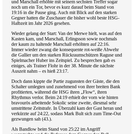
und Marschall erhöhte mit seinem sechsten Treffer sogar
noch um ein Tor, bevor es kurz darauf beim Stand von
19:16 in die Pause ging. Auch mit Blick auf den starken
Gegner hatten die Zuschauer die bisher wohl beste HSG-
Halbzeit im Jahr 2026 gesehen.
Wieder gelang der Start: Van der Merwe hielt, was auf den
Kasten kam, und Marschall, Erlingsson sowie nochmals
der kaum zu haltende Marschall erhöhten auf 22:16.
Immer wieder zwang die konsequente rot-weiße Abwehr
die Gallier um den starken Rückraumschützen Raguse und
Spielmacher Huber ins Zeitspiel. Zu besprechen gab es
einiges, als Trainer Flohr in der 38. Minute die nächste
Auszeit nahm – es hieß 23:17.
Doch dann kippte die Partie zugunsten der Gäste, die den
Schalter umlegten und zunehmend von ihrer breiten Bank
profitierten, während die HSG ihren „Flow“, ihren
Rhythmus verlor. Beim 24:19 erhielt der vorn wie hinten
bravourös arbeitende Sokolic seine zweite, diesmal sehr
umstrittene Zeitstrafe. In Überzahl kam der Gast heran und
verkürzte auf 24:22, sodass Mark Bult sich zum Time-Out
gezwungen sah (43.).
Als Bandlow beim Stand von 25:22 im Angriff