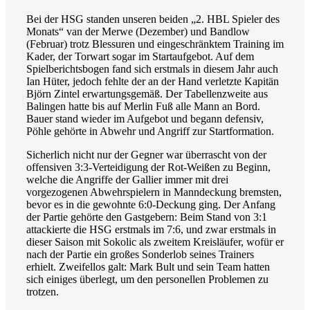
Bei der HSG standen unseren beiden „2. HBL Spieler des
Monats“ van der Merwe (Dezember) und Bandlow
(Februar) trotz Blessuren und eingeschränktem Training im
Kader, der Torwart sogar im Startaufgebot. Auf dem
Spielberichtsbogen fand sich erstmals in diesem Jahr auch
Ian Hüter, jedoch fehlte der an der Hand verletzte Kapitän
Björn Zintel erwartungsgemäß. Der Tabellenzweite aus
Balingen hatte bis auf Merlin Fuß alle Mann an Bord.
Bauer stand wieder im Aufgebot und begann defensiv,
Pöhle gehörte in Abwehr und Angriff zur Startformation.
Sicherlich nicht nur der Gegner war überrascht von der
offensiven 3:3-Verteidigung der Rot-Weißen zu Beginn,
welche die Angriffe der Gallier immer mit drei
vorgezogenen Abwehrspielern in Manndeckung bremsten,
bevor es in die gewohnte 6:0-Deckung ging. Der Anfang
der Partie gehörte den Gastgebern: Beim Stand von 3:1
attackierte die HSG erstmals im 7:6, und zwar erstmals in
dieser Saison mit Sokolic als zweitem Kreisläufer, wofür er
nach der Partie ein großes Sonderlob seines Trainers
erhielt. Zweifellos galt: Mark Bult und sein Team hatten
sich einiges überlegt, um den personellen Problemen zu
trotzen.