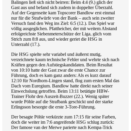
Balingen ließ sich nicht beirren: Beim 4:4 (9.) glich der
Gast aus und befand sich zudem in doppelter Überzahl.
Auf der Gegenseite kam Topscorer Bandlow erst einmal
nur für die Strafwürfe von der Bank – auch sein zweiter
Versuch fand den Weg ins Ziel: 6:5 (12.). Das Spiel war
völlig ausgeglichen. Pfattheicher, der mit weitem Abstand
erfolgreichste Siebenmeterschütze der Liga, glich vom
Strich zum 8:8 aus, und wieder geriet die HSG in
Unterzahl (17.).
Die HSG spielte sehr variabel und äußerst mutig,
verzeichnete kaum technische Fehler und wehrte sich nach
Kräften gegen den Aufstiegskandidaten. Beim Resultat
von 10:10 hatte der Gast zwar die erste Chance zur
Führung, doch es kam ganz anders: Als es kurz darauf
12:10 für Nordhorn-Lingen stand, flog zum ersten Mal das
Dach vom Euregium. Bandlow hatte direkt nach seiner
Einwechslung getroffen. Beim 13:11 betätigte HBW-
Trainer Flohr den Auszeit-Buzzer (22.). Wenig später
wurde Pöhle auf die Strafbank geschickt und der starke
Erlingsson besorgte die erste 3-Tore-Führung.
Der besagte Pöhle verkürzte zum 17:15 für seine Farben,
doch die weiter im 7:6 angreifende HSG schlug zurück:
Der famose van der Merwe parierte nach Kempa-Trick