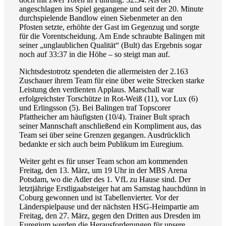
angeschlagen ins Spiel gegangene und seit der 20. Minute
durchspielende Bandlow einen Siebenmeter an den
Pfosten setzte, erhöhte der Gast im Gegenzug und sorgte
für die Vorentscheidung. Am Ende schraubte Balingen mit
seiner „unglaublichen Qualität“ (Bult) das Ergebnis sogar
noch auf 33:37 in die Höhe – so steigt man auf.
Nichtsdestotrotz spendeten die allermeisten der 2.163
Zuschauer ihrem Team für eine über weite Strecken starke
Leistung den verdienten Applaus. Marschall war
erfolgreichster Torschütze in Rot-Weiß (11), vor Lux (6)
und Erlingsson (5). Bei Balingen traf Topscorer
Pfattheicher am häufigsten (10/4). Trainer Bult sprach
seiner Mannschaft anschließend ein Kompliment aus, das
Team sei über seine Grenzen gegangen. Ausdrücklich
bedankte er sich auch beim Publikum im Euregium.
Weiter geht es für unser Team schon am kommenden
Freitag, den 13. März, um 19 Uhr in der MBS Arena
Potsdam, wo die Adler des 1. VfL zu Hause sind. Der
letztjährige Erstligaabsteiger hat am Samstag hauchdünn in
Coburg gewonnen und ist Tabellenvierter. Vor der
Länderspielpause und der nächsten HSG-Heimpartie am
Freitag, den 27. März, gegen den Dritten aus Dresden im
Euregium werden die Herausforderungen für unsere