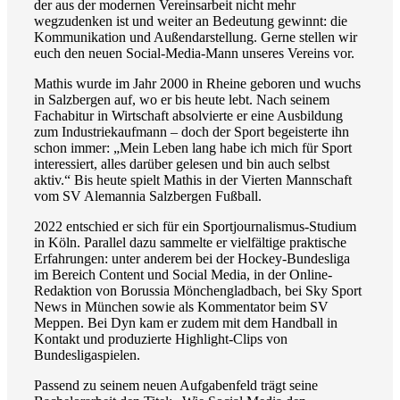
der aus der modernen Vereinsarbeit nicht mehr
wegzudenken ist und weiter an Bedeutung gewinnt: die
Kommunikation und Außendarstellung. Gerne stellen wir
euch den neuen Social-Media-Mann unseres Vereins vor.
Mathis wurde im Jahr 2000 in Rheine geboren und wuchs
in Salzbergen auf, wo er bis heute lebt. Nach seinem
Fachabitur in Wirtschaft absolvierte er eine Ausbildung
zum Industriekaufmann – doch der Sport begeisterte ihn
schon immer: „Mein Leben lang habe ich mich für Sport
interessiert, alles darüber gelesen und bin auch selbst
aktiv.“ Bis heute spielt Mathis in der Vierten Mannschaft
vom SV Alemannia Salzbergen Fußball.
2022 entschied er sich für ein Sportjournalismus-Studium
in Köln. Parallel dazu sammelte er vielfältige praktische
Erfahrungen: unter anderem bei der Hockey-Bundesliga
im Bereich Content und Social Media, in der Online-
Redaktion von Borussia Mönchengladbach, bei Sky Sport
News in München sowie als Kommentator beim SV
Meppen. Bei Dyn kam er zudem mit dem Handball in
Kontakt und produzierte Highlight-Clips von
Bundesligaspielen.
Passend zu seinem neuen Aufgabenfeld trägt seine