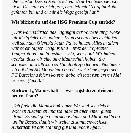
Die EmslandArena kannte ich vor dem Wochenende noch
nicht. Deshalb war ich froh, dass ich mit Georg im Auto
gefahren bin und er mir die Wege gezeigt hat.“
Wie blickst du auf den HSG Premium Cup zurück?
„Das war natürlich das Highlight der Vorbereitung, wobei
mir die Spieler der anderen Teams schon etwas leidtaten,
weil sie nach Olympia kaum Pause hatten. Alles in allem
war es ein Super-Ereignis und – trotz der tropischen
Temperaturen am Samstag – sehr, sehr cool. Wir haben
gezeigt, dass wir eine gute Mannschaft haben, die
schnellen und attraktiven Handball spielen will. Nachdem
ich mit dem SC Magdeburg bereits zwei Siege gegen den
FC Barcelona feiern konnte, habe ich jetzt zum ersten Mal
verloren (lacht).“
Stichwort „Mannschaft“ – was sagst du zu deinem
neuen Team?
„Ich finde die Mannschaft super. Wir sind seit sieben
Wochen zusammen und ich habe zu allen einen guten
Draht. Es sind gute Charaktere dabei und Mark und Schu
tun ihr Bestes, damit wir weiter zusammenwachsen.
Außerdem ist das Training gut und macht Spaß.“