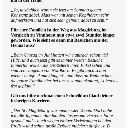
mit in der Halle?
„Ja, tatsächlich waren sie jetzt am Sonntag gegen
Konstanz dabei. Mats war mit seinen Kopfhörern sehr
aufmerksam und hat sich sehr gefreut, dabei zu sein.“
Für eure Familien ist der Weg aus Magdeburg im
Vergleich zu Vinnhorst nun etwa zwei Stunden länger
geworden. Wie sieht es denn mit Besuchen aus der
Heimat aus?
„Beim Umzug im Juni hatten wir natürlich schon viel
Hilfe, und auch jetzt gibt es immer wieder Besuche.
Immerhin wollen die Großeltern ihren Enkel sehen und
sind sehr angetan von Nordhorn. Es gibt auch schon
wieder einige ‚Anmeldungen‘, und dass an Weihnachten
die ganze Familie hier bei uns zusammenkommt, ist bereits
fest geplant.“
Gib uns bitte nochmal einen Schnelldurchlauf deiner
bisherigen Karriere.
„Der SC Magdeburg war mein erster Verein. Dort habe
ich alle Jugenden durchlaufen, insgesamt vierzehn Jahre
gespielt und – auch wegen einiger Verletzungen bei den
Profis – und schon große Erfolge mitfeiern dürfen, z. B.