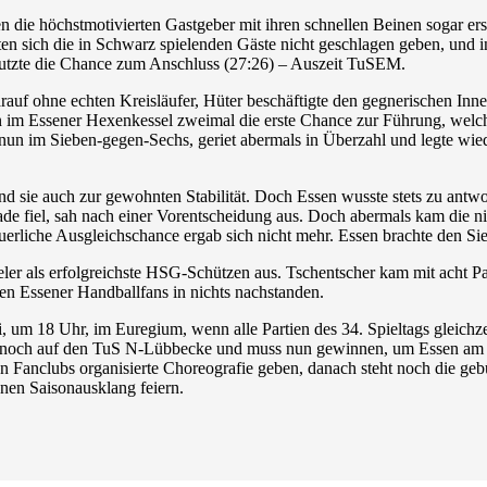
n die höchstmotivierten Gastgeber mit ihren schnellen Beinen sogar er
ten sich die in Schwarz spielenden Gäste nicht geschlagen geben, und i
utzte die Chance zum Anschluss (27:26) – Auszeit TuSEM.
rauf ohne echten Kreisläufer, Hüter beschäftigte den gegnerischen Innen
im Essener Hexenkessel zweimal die erste Chance zur Führung, welche
e nun im Sieben-gegen-Sechs, geriet abermals in Überzahl und legte wi
d sie auch zur gewohnten Stabilität. Doch Essen wusste stets zu antw
de fiel, sah nach einer Vorentscheidung aus. Doch abermals kam die n
uerliche Ausgleichschance ergab sich nicht mehr. Essen brachte den Sieg
obeler als erfolgreichste HSG-Schützen aus. Tschentscher kam mit acht 
en Essener Handballfans in nichts nachstanden.
 um 18 Uhr, im Euregium, wenn alle Partien des 34. Spieltags gleichzei
g noch auf den TuS N-Lübbecke und muss nun gewinnen, um Essen am 
 Fanclubs organisierte Choreografie geben, danach steht noch die ge
nen Saisonausklang feiern.