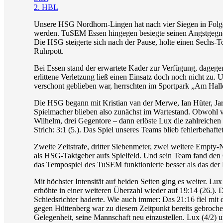
2. HBL
Unsere HSG Nordhorn-Lingen hat nach vier Siegen in Folge 
werden. TuSEM Essen hingegen besiegte seinen Angstgegner 
Die HSG steigerte sich nach der Pause, holte einen Sechs-T
Ruhrpott.
Bei Essen stand der erwartete Kader zur Verfügung, dagege
erlittene Verletzung ließ einen Einsatz doch noch nicht z
verschont geblieben war, herrschten im Sportpark „Am Hall
Die HSG begann mit Kristian van der Merwe, Ian Hüter, Jar
Spielmacher blieben also zunächst im Wartestand. Obwohl va
Wilhelm, drei Gegentore – dann erlöste Lux die zahlreiche
Strich: 3:1 (5.). Das Spiel unseres Teams blieb fehlerbehaft
Zweite Zeitstrafe, dritter Siebenmeter, zwei weitere Empty
als HSG-Taktgeber aufs Spielfeld. Und sein Team fand den On
das Tempospiel des TuSEM funktionierte besser als das der 
Mit höchster Intensität auf beiden Seiten ging es weiter. L
erhöhte in einer weiteren Überzahl wieder auf 19:14 (26.). 
Schiedsrichter haderte. Wie auch immer: Das 21:16 fiel mit 
gegen Hüttenberg war zu diesem Zeitpunkt bereits gebrochen.
Gelegenheit, seine Mannschaft neu einzustellen. Lux (4/2) u