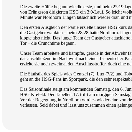
Die zweite Hälfte begann wie die erste, und beim 25:19 lage
von Erlingsson dirigierten HSG ein 3:0-Lauf. So leicht woll
Minute war Nordhorn-Lingen tatsächlich wieder dran und n
Den ersten Ausgleich der Partie erzielte unsere HSG kurz da
die Gastgeber wankten – beim 28:28 hatte Nordhorn-Lingen 
kippte also nicht. Das junge Team der Gastgeber attackiert
Tor – die Crunchtime begann.
Unser Team arbeitete und kämpfte, gerade in der Abwehr fan
das anschließend im Nachwurf nach einer Tschentscher-Para
erzielte sie noch zweimal den Anschlusstreffer, doch eine ne
Die Statistik des Spiels wies Gentzel (7), Lux (7/2) und T
geht an die HSG-Fans im Sportpark, die den sehr respektabl
Das Saisonfinale steigt am kommenden Samstag, den 6. Juni,
HSG Krefeld. Der Tabellen-17. trifft am morgigen Samsta
Vor der Begegnung in Nordhorn wird es wieder eine von den
verlassen. Seid dabei und lasst uns zusammen einen gelunge