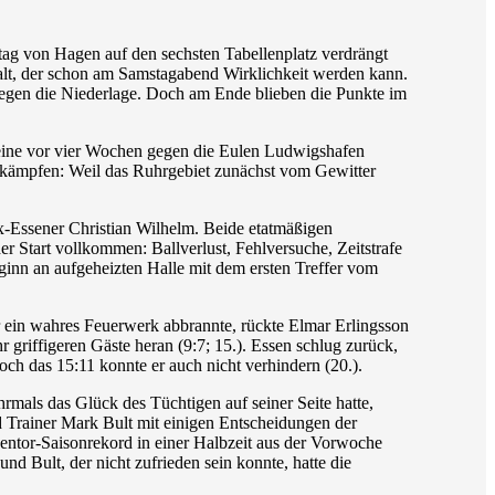
ag von Hagen auf den sechsten Tabellenplatz verdrängt
alt, der schon am Samstagabend Wirklichkeit werden kann.
 gegen die Niederlage. Doch am Ende blieben die Punkte im
Seine vor vier Wochen gegen die Eulen Ludwigshafen
u kämpfen: Weil das Ruhrgebiet zunächst vom Gewitter
x-Essener Christian Wilhelm. Beide etatmäßigen
 Start vollkommen: Ballverlust, Fehlversuche, Zeitstrafe
ginn an aufgeheizten Halle mit dem ersten Treffer vom
er ein wahres Feuerwerk abbrannte, rückte Elmar Erlingsson
 griffigeren Gäste heran (9:7; 15.). Essen schlug zurück,
ch das 15:11 konnte er auch nicht verhindern (20.).
rmals das Glück des Tüchtigen auf seiner Seite hatte,
nd Trainer Mark Bult mit einigen Entscheidungen der
gentor-Saisonrekord in einer Halbzeit aus der Vorwoche
d Bult, der nicht zufrieden sein konnte, hatte die