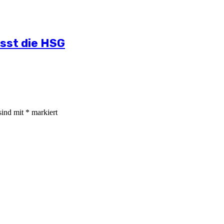
lichen Situation
mmt
und Öffentlichkeitsarbeit
ässt die HSG
sind mit
*
markiert