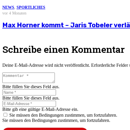
NEWS
NEWS
NEWS
NEWS
NEWS
,
SPORTLICHES
vor 3 Wochen
vor 4 Wochen
vor 2 Monaten
vor 3 Monaten
vor 4 Monaten
Weitere News
Stellungnahme zur aktuellen wirtschaft
Saisonvorbereitung 2026/27
Björn Zintel geht – Emiel Hoogland ko
Mathis Berger übernimmt Social Media 
Max Horner kommt – Jaris Tobeler verl
Schreibe einen Kommentar
Deine E-Mail-Adresse wird nicht veröffentlicht.
Erforderliche Felder 
Bitte füllen Sie dieses Feld aus.
Bitte füllen Sie dieses Feld aus.
Bitte gib eine gültige E-Mail-Adresse ein.
Sie müssen den Bedingungen zustimmen, um fortzufahren.
Sie müssen den Bedingungen zustimmen, um fortzufahren.