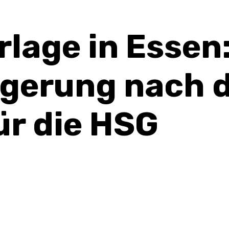
lage in Essen
igerung nach 
ür die HSG