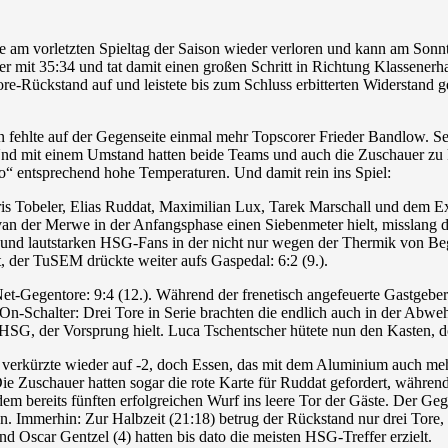
am vorletzten Spieltag der Saison wieder verloren und kann am Sonnt
mit 35:34 und tat damit einen großen Schritt in Richtung Klassenerh
ore-Rückstand auf und leistete bis zum Schluss erbitterten Widerstand
n fehlte auf der Gegenseite einmal mehr Topscorer Frieder Bandlow. 
u. Und mit einem Umstand hatten beide Teams und auch die Zuschauer z
o“ entsprechend hohe Temperaturen. Und damit rein ins Spiel:
is Tobeler, Elias Ruddat, Maximilian Lux, Tarek Marschall und dem E
n der Merwe in der Anfangsphase einen Siebenmeter hielt, misslang der
n und lautstarken HSG-Fans in der nicht nur wegen der Thermik von Be
et, der TuSEM drückte weiter aufs Gaspedal: 6:2 (9.).
-Net-Gegentore: 9:4 (12.). Während der frenetisch angefeuerte Gastgeb
-Schalter: Drei Tore in Serie brachten die endlich auch in der Abwehr
HSG, der Vorsprung hielt. Luca Tschentscher hütete nun den Kasten, do
ux verkürzte wieder auf -2, doch Essen, das mit dem Aluminium auch meh
Die Zuschauer hatten sogar die rote Karte für Ruddat gefordert, währe
dem bereits fünften erfolgreichen Wurf ins leere Tor der Gäste. Der Ge
 Immerhin: Zur Halbzeit (21:18) betrug der Rückstand nur drei Tore, un
nd Oscar Gentzel (4) hatten bis dato die meisten HSG-Treffer erzielt.