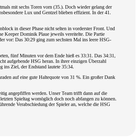
stmals mit sechs Toren vorn (35.). Doch wieder gelang der
nsbesondere Lux und Gentzel blieben effizient. In der 41.
block in dieser Phase nicht selten in vorderster Front. Und
 Keeper Dominik Plaue jeweils vereitelte. Die Partie
eder vor: Das 30:29 ging zum sechsten Mal ins leere HSG-
orten, fünf Minuten vor dem Ende hieß es 33:31. Das 34:31,
icht aufgebende HSG heran. In ihrer einzigen Überzahl
 ins Ziel, der Endstand lautete 35:34.
Paraden auf eine gute Haltequote von 31 %. Ein großer Dank
tig angepfiffen werden. Unser Team trifft dann auf die
letzten Spieltag womöglich doch noch abfangen zu können.
bührende Verabschiedung der Spieler an, welche die HSG