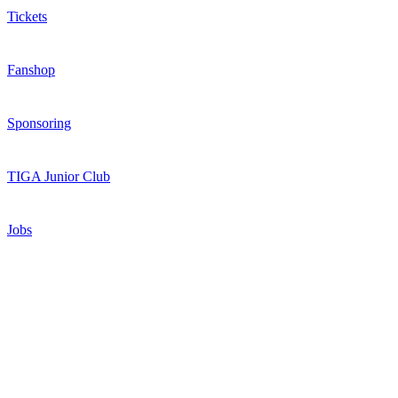
Tickets
Fanshop
Sponsoring
TIGA Junior Club
Jobs
Kontakt
Lingener Straße 5, 48531 Nordhorn
0592179600
kontakt@hsgnordhorn-lingen.de